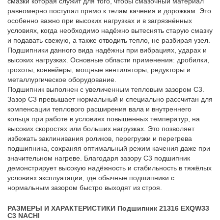
смазки которая служит для того, чтобы смазочный материал
равномерно поступал прямо к телам качения и дорожкам. Это
особенно важно при высоких нагрузках и в загрязнённых
условиях, когда необходимо надёжно вытеснять старую смазку
и подавать свежую, а также отводить тепло, не разбирая узел.
Подшипники данного вида надёжны при вибрациях, ударах и
высоких нагрузках. Основные области применения: дробилки,
грохоты, конвейеры, мощные вентиляторы, редукторы и
металлургическое оборудование.
Подшипник выполнен с увеличенным тепловым зазором C3.
Зазор C3 превышает нормальный и специально рассчитан для
компенсации теплового расширения вала и внутреннего
кольца при работе в условиях повышенных температур, на
высоких скоростях или больших нагрузках. Это позволяет
избежать заклинивания роликов, перегрузки и перегрева
подшипника, сохраняя оптимальный режим качения даже при
значительном нагреве. Благодаря зазору C3 подшипник
демонстрирует высокую надёжность и стабильность в тяжёлых
условиях эксплуатации, где обычные подшипники с
нормальным зазором быстро выходят из строя.
РАЗМЕРЫ И ХАРАКТЕРИСТИКИ Подшипник 21316 EXQW33
C3 NACHI