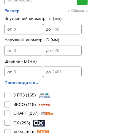
Размер
Сбросить
Внутренний диаметр - d (мм)
от
до
Наружный диаметр - D (мм)
от
до
Ширина - B (мм)
от
до
Производитель
3 ГПЗ (
165
)
BECO (
118
)
CRAFT (
237
)
CX (
296
)
MTM (
450
)