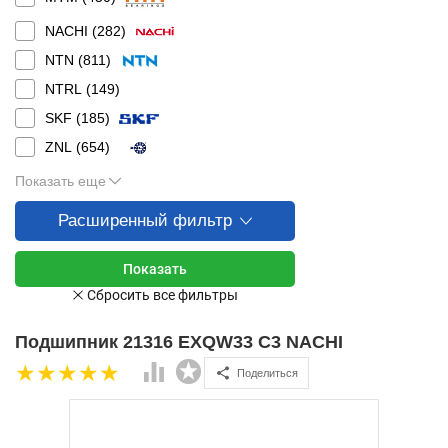
NACHI (
282
)
NTN (
811
)
NTRL (
149
)
SKF (
185
)
ZNL (
654
)
Показать еще
Расширенный фильтр
Подшипник 21316 EXQW33 C3 NACHI
Поделиться