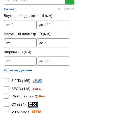
Размер
Сбросить
Внутренний диаметр - d (мм)
от
до
Наружный диаметр - D (мм)
от
до
Ширина - B (мм)
от
до
Производитель
3 ГПЗ (
165
)
BECO (
118
)
CRAFT (
237
)
CX (
294
)
MTM (
451
)