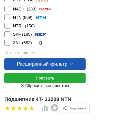
NACHI (
283
)
NTN (
809
)
NTRL (
150
)
SKF (
185
)
ZNL (
652
)
Показать еще
Расширенный фильтр
Подшипник 4T- 33208 NTN
Поделиться