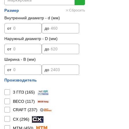
Размер
Сбросить
Внутренний диаметр - d (мм)
от
до
Наружный диаметр - D (мм)
от
до
Ширина - B (мм)
от
до
Производитель
3 ГПЗ (
165
)
BECO (
117
)
CRAFT (
237
)
CX (
296
)
MTM (
450
)