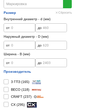
Размер
Сбросить
Внутренний диаметр - d (мм)
от
до
Наружный диаметр - D (мм)
от
до
Ширина - B (мм)
от
до
Производитель
3 ГПЗ (
165
)
BECO (
118
)
CRAFT (
237
)
CX (
295
)