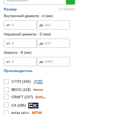
Размер
Сбросить
Внутренний диаметр - d (мм)
от
до
Наружный диаметр - D (мм)
от
до
Ширина - B (мм)
от
до
Производитель
3 ГПЗ (
165
)
BECO (
118
)
CRAFT (
237
)
CX (
295
)
MTM (
451
)