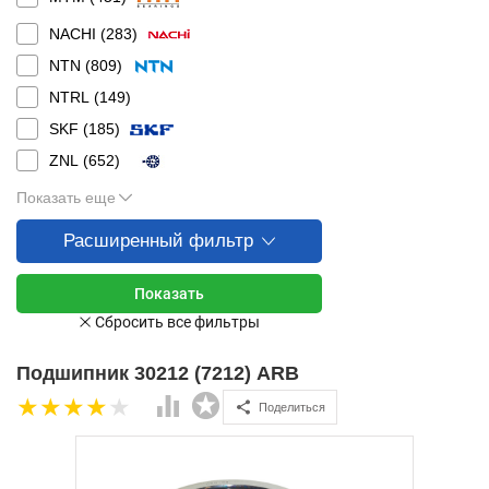
NACHI (
283
)
NTN (
809
)
NTRL (
149
)
SKF (
185
)
ZNL (
652
)
Показать еще
Расширенный фильтр
Подшипник 30212 (7212) ARB
Поделиться