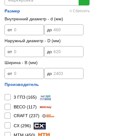
Размер
Сбросить
Внутренний диаметр - d (мм)
от
до
Наружный диаметр - D (мм)
от
до
Ширина - B (мм)
от
до
Производитель
3 ГПЗ (
165
)
BECO (
117
)
CRAFT (
237
)
CX (
296
)
MTM (
450
)