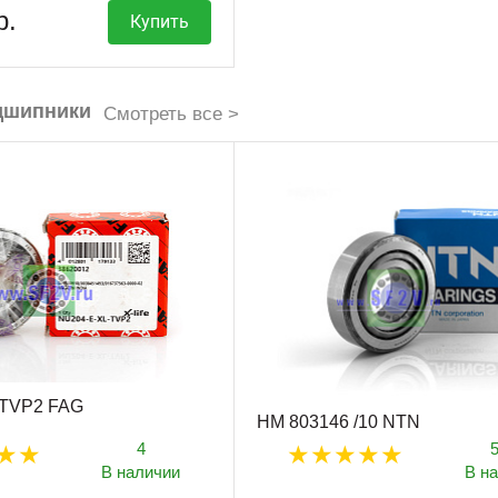
р.
Купить
дшипники
Смотреть все >
 TVP2 FAG
HM 803146 /10 NTN
4
В наличии
В н