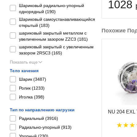
1028
Шариковый радиально-упорный
однорядный (
190
)
Шариковый самоустанавливающийся
открытый (
183
)
Похожие По
шариковый закрытый металлом с
увеличенным зазором ZZC3 (
181
)
шариковый закрытый с увеличенным
зазором 2RSС3 (
165
)
Показать еще
Тело качения
Шарик (
3487
)
Ролик (
1233
)
Иголка (
398
)
Тип по направлению нагрузки
NU 204 EXL
Радиальный (
3916
)
Радиально-упорный (
913
)
Упорный (
230
)