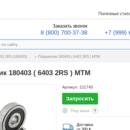
Полезные стат
Заказать звонок
8 (800) 700-37-38
+7 (999) 
Подшипник 180403 ( 6403 2RS ) MTM
03 2RS (180403)
к 180403 ( 6403 2RS ) MTM
Артикул:
211745
Запросить
Под заказ
?
Доставка:
от 300 ₽