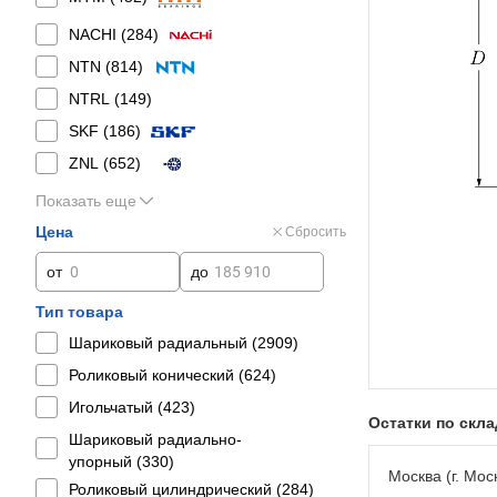
NACHI (
284
)
NTN (
814
)
NTRL (
149
)
SKF (
186
)
ZNL (
652
)
Показать еще
Цена
Сбросить
от
до
Тип товара
Шариковый радиальный (
2909
)
Роликовый конический (
624
)
Игольчатый (
423
)
Остатки по скл
Шариковый радиально-
упорный (
330
)
Москва (г. Моск
Роликовый цилиндрический (
284
)