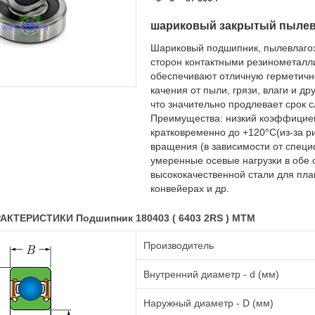
шариковый закрытый пыле
Шариковый подшипник, пылевлаго
сторон контактными резинометалл
обеспечивают отличную герметичн
качения от пыли, грязи, влаги и д
что значительно продлевает срок 
Преимущества: низкий коэффициент
кратковременно до +120°C(из-за р
вращения (в зависимости от специ
умеренные осевые нагрузки в обе 
высококачественной стали для плав
конвейерах и др.
КТЕРИСТИКИ Подшипник 180403 ( 6403 2RS ) MTM
Производитель
Внутренний диаметр - d (мм)
Наружный диаметр - D (мм)