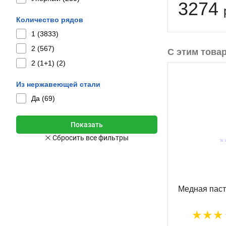
3274
Количество рядов
1 (
3833
)
2 (
567
)
С этим това
2 (1+1) (
2
)
Из нержавеющей стали
Да (
69
)
Медная паст