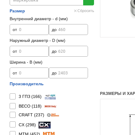
Размер
Сбросить
Внутренний диаметр - d (мм)
от
до
Наружный диаметр - D (мм)
от
до
Ширина - B (мм)
от
до
Производитель
РАЗМЕРЫ И ХАРА
3 ГПЗ (
166
)
BECO (
118
)
CRAFT (
237
)
CX (
298
)
MTM (
452
)