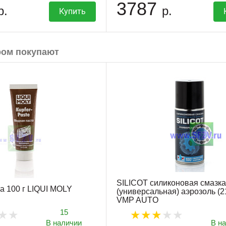
3787
р.
р.
Купить
ром покупают
SILICOT силиконовая смазка
а 100 г LIQUI MOLY
(универсальная) аэрозоль (2
VMP AUTO
15
В наличии
В н