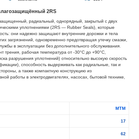
влагозащищённый 2RS
защищенный, радиальный, однорядный, закрытый с двух
ическими уплотнениями (2RS — Rubber Seals), которые
ость: они надежно защищают внутренние дорожки и тела
ругих загрязнений, одновременно предотвращая утечку смазки,
службы в эксплуатации без дополнительного обслуживания.
 трения, рабочая температура от -30°C до +90°C,
иска разрушения уплотнений) относительно высокую скорость
фикации), способность выдерживать как радиальные, так и
стороны, а также компактную конструкцию из
ной работы в электродвигателях, насосах, бытовой технике,
MTM
17
62