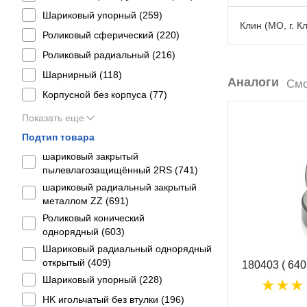
Шариковый упорный (
259
)
Клин (МО, г. К
Роликовый сферический (
220
)
Роликовый радиальный (
216
)
Шарнирный (
118
)
Аналоги
Смо
Корпусной без корпуса (
77
)
Показать еще
Подтип товара
шариковый закрытый
пылевлагозащищённый 2RS (
741
)
шариковый радиальный закрытый
металлом ZZ (
691
)
Роликовый конический
однорядный (
603
)
Шариковый радиальный однорядный
открытый (
409
)
180403 ( 64
Шариковый упорный (
228
)
HK игольчатый без втулки (
196
)