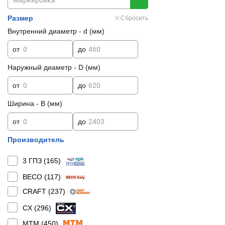
Размер
Сбросить
Внутренний диаметр - d (мм)
от
до
Наружный диаметр - D (мм)
от
до
Ширина - B (мм)
от
до
Производитель
3 ГПЗ (
165
)
BECO (
117
)
CRAFT (
237
)
CX (
296
)
MTM (
450
)