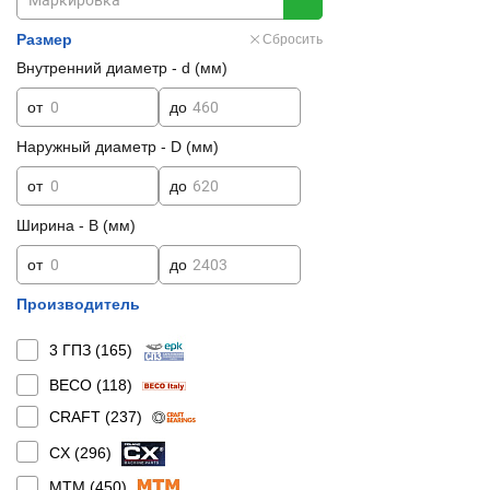
Размер
Сбросить
Внутренний диаметр - d (мм)
от
до
Наружный диаметр - D (мм)
от
до
Ширина - B (мм)
от
до
Производитель
3 ГПЗ (
165
)
BECO (
118
)
CRAFT (
237
)
CX (
296
)
MTM (
450
)