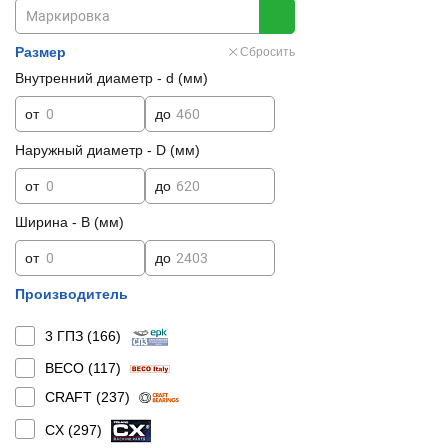
Размер
Сбросить
Внутренний диаметр - d (мм)
от
до
Наружный диаметр - D (мм)
от
до
Ширина - B (мм)
от
до
Производитель
3 ГПЗ (
166
)
BECO (
117
)
CRAFT (
237
)
CX (
297
)