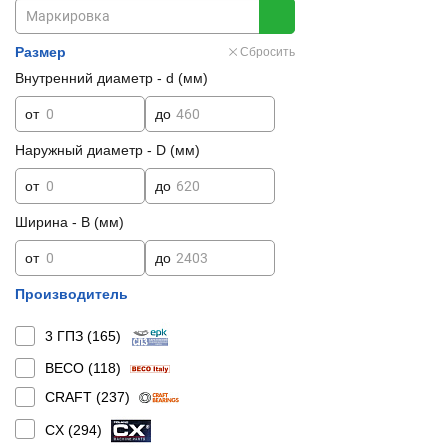
Размер
Сбросить
Внутренний диаметр - d (мм)
от
до
Наружный диаметр - D (мм)
от
до
Ширина - B (мм)
от
до
Производитель
3 ГПЗ (
165
)
BECO (
118
)
CRAFT (
237
)
CX (
294
)