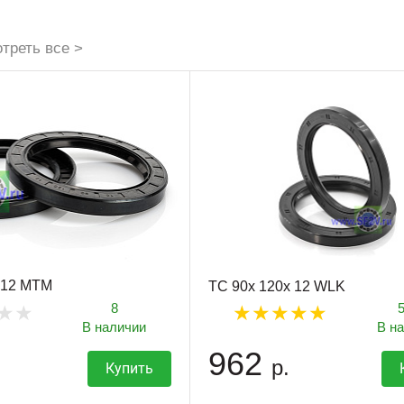
треть все >
 12 MTM
TC 90x 120x 12 WLK
8
В наличии
В н
962
р.
Купить