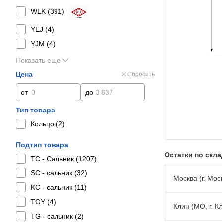
WLK (
391
)
YEJ (
4
)
YJM (
4
)
Показать еще
Цена
Сбросить
от
до
Тип товара
Кольцо (
2
)
Подтип товара
Остатки по скл
TC - Сальник (
1207
)
SC - сальник (
32
)
Москва (г. Моск
KC - сальник (
11
)
TGY (
4
)
Клин (МО, г. К
TG - сальник (
2
)