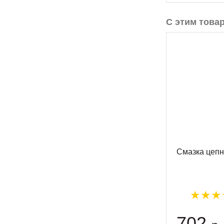
С этим това
Смазка цеп
702