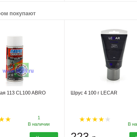
ром покупают
ная 113 CL100 ABRO
Шрус 4 100 г LECAR
1
В наличии
В н
223