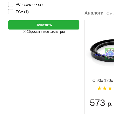
VC - сальник (
2
)
TGA (
1
)
Аналоги
Смо
TC 90x 120x
573
р.