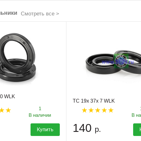
льники
Смотреть все >
10 WLK
TC 19x 37x 7 WLK
1
В наличии
В н
140
р.
Купить