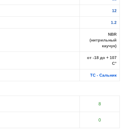
12
1.2
NBR
(нитрильный
каучук)
от -18 до + 107
C°
TC - Сальник
8
0