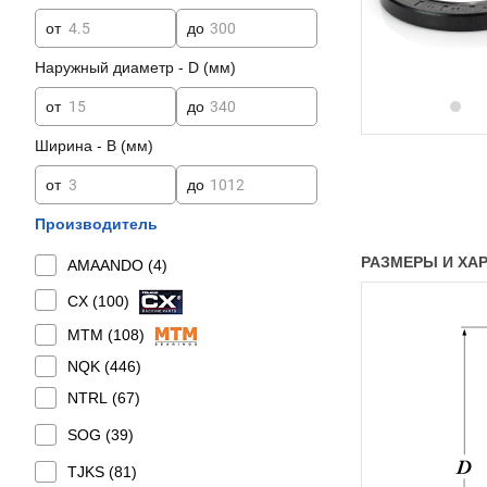
от
до
Наружный диаметр - D (мм)
от
до
Ширина - B (мм)
от
до
Производитель
РАЗМЕРЫ И ХАРА
AMAANDO (
4
)
CX (
100
)
MTM (
108
)
NQK (
446
)
NTRL (
67
)
SOG (
39
)
TJKS (
81
)