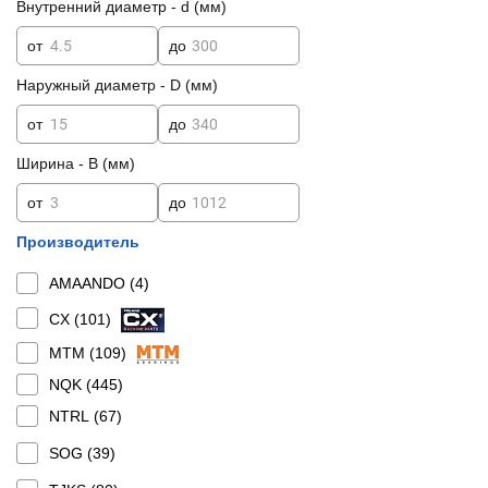
Внутренний диаметр - d (мм)
от
до
Наружный диаметр - D (мм)
от
до
Ширина - B (мм)
от
до
Производитель
AMAANDO (
4
)
CX (
101
)
MTM (
109
)
NQK (
445
)
NTRL (
67
)
SOG (
39
)