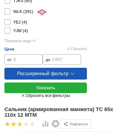
TJKS (
80
)
WLK (
391
)
YEJ (
4
)
YJM (
4
)
Показать еще
Цена
Сбросить
от
до
Расширенный фильтр
Сальник (армированная манжета) TC 65x
110x 12 MTM
Поделиться