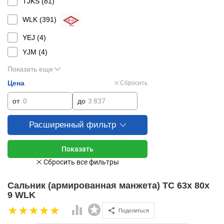
TJKS (
81
)
WLK (
391
)
YEJ (
4
)
YJM (
4
)
Показать еще
Цена
Сбросить
от
до
Расширенный фильтр
Сальник (армированная манжета) TC 63x 80x
9 WLK
Поделиться