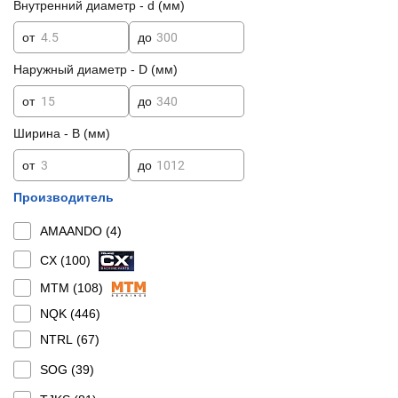
Внутренний диаметр - d (мм)
от
до
Наружный диаметр - D (мм)
от
до
Ширина - B (мм)
от
до
Производитель
AMAANDO (
4
)
CX (
100
)
MTM (
108
)
NQK (
446
)
NTRL (
67
)
SOG (
39
)