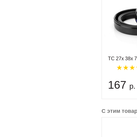
TC 27x 38x 
167
р.
С этим това