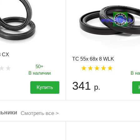
8 CX
TC 55x 68x 8 WLK
50+
В наличии
В н
341
р.
Купить
льники
Смотреть все >