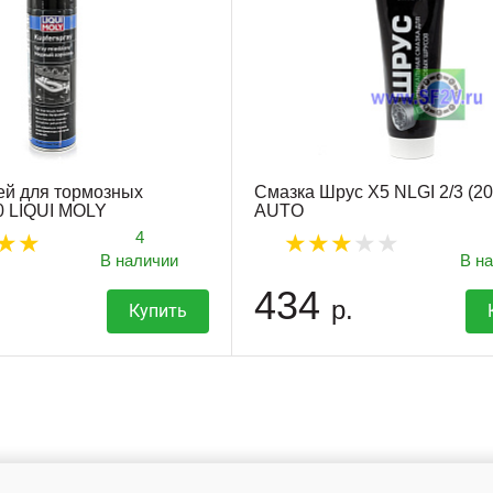
ей для тормозных
Смазка Шрус X5 NLGI 2/3 (2
0 LIQUI MOLY
AUTO
4
В наличии
В н
434
р.
Купить