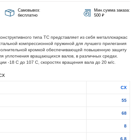
Самовывоз:
Мин.сумма заказа:
бесплатно
500 ₽
онструктивного типа TC представляет из себя металлокаркас
стальной компрессионной пружиной для лучшего прилегания
полнительной кромкой обеспечивающей повышенную защиту
ля уплотнения вращающихся валов, в различных средах.
ии -18 С до 107 С, скоростях вращения вала до 20 м/с.
CX
CX
55
68
8
6.8