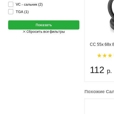
VC - сальник (
2
)
TGA (
1
)
CC 55x 68x 
112
р.
Похожие Са