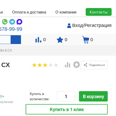
Контакты
ьи
Оплата и доставка
О компании
Вход
/
Регистрация
678-99-99
0
0
0
68x 8 CX
 CX
Поделиться
Купить в
В корзину
50+
количестве:
наличии
Купить в 1 клик