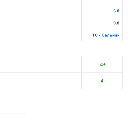
6.8
0.8
TC - Сальник
50+
4