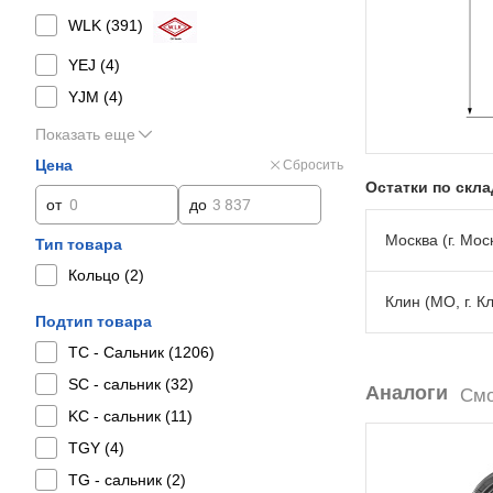
WLK (
391
)
YEJ (
4
)
YJM (
4
)
Показать еще
Цена
Сбросить
Остатки по скл
от
до
Москва (г. Моск
Тип товара
Кольцо (
2
)
Клин (МО, г. К
Подтип товара
TC - Сальник (
1206
)
SC - сальник (
32
)
Аналоги
Смо
KC - сальник (
11
)
TGY (
4
)
TG - сальник (
2
)