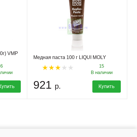
00г) VMP
Медная паста 100 г LIQUI MOLY
6
15
аличии
В наличии
921
р.
Купить
Купить