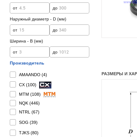
от
до
Наружный диаметр - D (мм)
от
до
Ширина - B (мм)
от
до
Производитель
РАЗМЕРЫ И ХАРА
AMAANDO (
4
)
CX (
100
)
MTM (
108
)
NQK (
446
)
NTRL (
67
)
SOG (
39
)
TJKS (
80
)