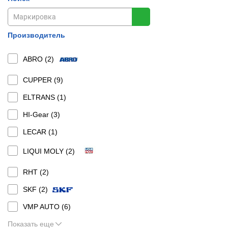
Производитель
ABRO (
2
)
CUPPER (
9
)
ELTRANS (
1
)
HI-Gear (
3
)
LECAR (
1
)
LIQUI MOLY (
2
)
RHT (
2
)
SKF (
2
)
VMP AUTO (
6
)
Показать еще