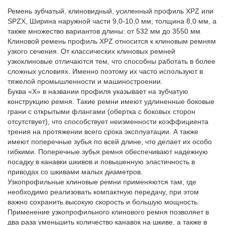
Ремень зубчатый, клиновидный, усиленный профиль XPZ или
SPZX, Ширина наружной части 9,0-10,0 мм, толщина 8,0 мм, а
также множество вариантов длины: от 532 мм до 3550 мм.
Клиновой ремень профиль XPZ относится к клиновым ремням
узкого сечения. От классических клиновых ремней
узкоклиновые отличаются тем, что способны работать в более
сложных условиях. Именно поэтому их часто используют в
тяжелой промышленности и машиностроении.
Буква «Х» в названии профиля указывает на зубчатую
конструкцию ремня. Такие ремни имеют удлиненные боковые
грани с открытыми флангами (обертка с боковых сторон
отсутствует), что способствует неизменности коэффициента
трения на протяжении всего срока эксплуатации. А также
имеют поперечные зубья по всей длине, что делает их особо
гибкими. Поперечные зубья ремня обеспечивают надежную
посадку в канавки шкивов и повышенную эластичность в
приводах со шкивами малых диаметров.
Узкопрофильные клиновые ремни применяются там, где
необходимо реализовать компактную передачу, при этом
важно сохранить высокую скорость и большую мощность.
Применение узкопрофильного клинового ремня позволяет в
два раза уменьшить количество канавок на шкиве, а также в