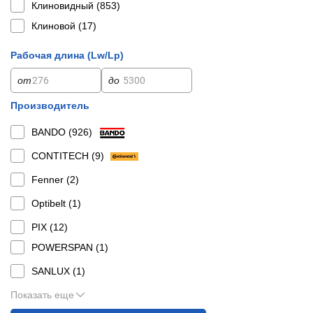
Клиновидный (
853
)
Клиновой (
17
)
Рабочая длина (Lw/Lp)
от
до
Производитель
BANDO (
926
)
CONTITECH (
9
)
Fenner (
2
)
Optibelt (
1
)
PIX (
12
)
POWERSPAN (
1
)
SANLUX (
1
)
Показать еще