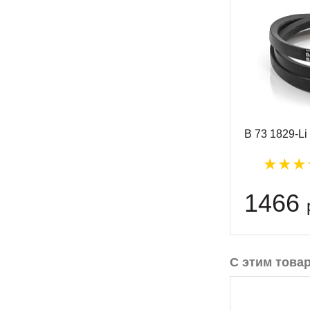
B 73 1829-L
1466
С этим това