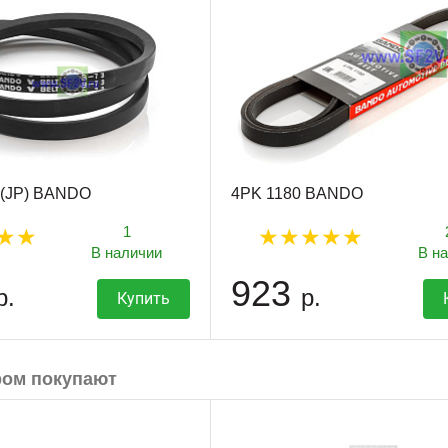
i (JP) BANDO
4PK 1180 BANDO
1
В наличии
В н
923
р.
р.
Купить
ром покупают