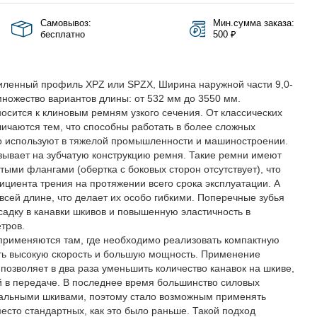
Самовывоз:
Мин.сумма заказа:
бесплатно
500 ₽
силенный профиль XPZ или SPZX, Ширина наружной части 9,0-
множество вариантов длины: от 532 мм до 3550 мм.
сится к клиновым ремням узкого сечения. От классических
ичаются тем, что способны работать в более сложных
то используют в тяжелой промышленности и машиностроении.
зывает на зубчатую конструкцию ремня. Такие ремни имеют
ыми флангами (обертка с боковых сторон отсутствует), что
циента трения на протяжении всего срока эксплуатации. А
всей длине, что делает их особо гибкими. Поперечные зубья
адку в канавки шкивов и повышенную эластичность в
тров.
рименяются там, где необходимо реализовать компактную
ить высокую скорость и большую мощность. Применение
позволяет в два раза уменьшить количество канавок на шкиве,
й в передаче. В последнее время большинство силовых
сальными шкивами, поэтому стало возможным применять
есто стандартных, как это было раньше. Такой подход