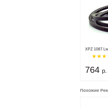
XPZ 1087 L
764
р.
Похожие Ре