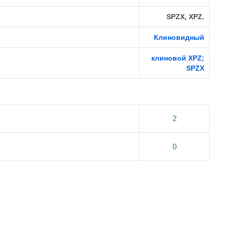
SPZX, XPZ.
Клиновидный
клиновой XPZ;
SPZX
2
0