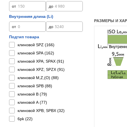
от
до
Внутренняя длина (Li)
РАЗМЕРЫ И ХАР
от
до
Подтип товара
клиновой SPZ (
166
)
клиновой SPA (
162
)
клиновой XPA; SPAX (
91
)
клиновой XPZ; SPZX (
91
)
клиновой M,Z,(O) (
88
)
клиновой SPB (
88
)
клиновой B (
79
)
клиновой A (
77
)
клиновой XPB; SPBX (
32
)
6pk (
22
)