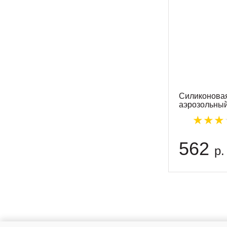
Силиконовая
аэрозольны
562
р.