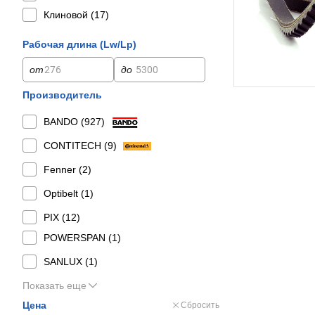
Клиновой (
17
)
Рабочая длина (Lw/Lp)
от
до
Производитель
BANDO (
927
)
CONTITECH (
9
)
Fenner (
2
)
Optibelt (
1
)
PIX (
12
)
POWERSPAN (
1
)
SANLUX (
1
)
Показать еще
Цена
Сбросить