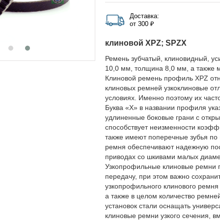
Доставка:
от 300 ₽
клиновой XPZ; SPZX
Ремень зубчатый, клиновидный, у
10,0 мм, толщина 8,0 мм, а также 
Клиновой ремень профиль XPZ отно
клиновых ремней узкоклиновые отл
условиях. Именно поэтому их час
Буква «Х» в названии профиля ука
удлиненные боковые грани с открыт
способствует неизменности коэффи
также имеют поперечные зубья по 
ремня обеспечивают надежную пос
приводах со шкивами малых диаме
Узкопрофильные клиновые ремни п
передачу, при этом важно сохран
узкопрофильного клинового ремня 
а также в целом количество ремне
установок стали оснащать универ
клиновые ремни узкого сечения, вм