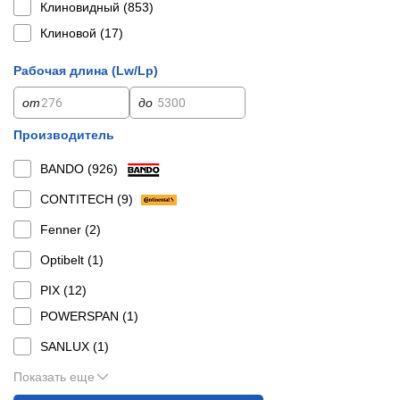
Клиновидный (
853
)
Клиновой (
17
)
Рабочая длина (Lw/Lp)
от
до
Производитель
BANDO (
926
)
CONTITECH (
9
)
Fenner (
2
)
Optibelt (
1
)
PIX (
12
)
POWERSPAN (
1
)
SANLUX (
1
)
Показать еще