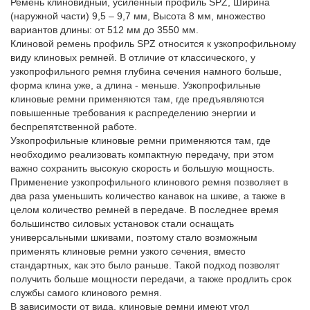
Ремень клиновидный, усиленный профиль SPZ, Ширина
(наружной части) 9,5 – 9,7 мм, Высота 8 мм, множество
вариантов длины: от 512 мм до 3550 мм.
Клиновой ремень профиль SPZ относится к узкопрофильному
виду клиновых ремней. В отличие от классического, у
узкопрофильного ремня глубина сечения намного больше,
форма клина уже, а длина - меньше. Узкопрофильные
клиновые ремни применяются там, где предъявляются
повышенные требования к распределению энергии и
беспрепятственной работе.
Узкопрофильные клиновые ремни применяются там, где
необходимо реализовать компактную передачу, при этом
важно сохранить высокую скорость и большую мощность.
Применение узкопрофильного клинового ремня позволяет в
два раза уменьшить количество канавок на шкиве, а также в
целом количество ремней в передаче. В последнее время
большинство силовых установок стали оснащать
универсальными шкивами, поэтому стало возможным
применять клиновые ремни узкого сечения, вместо
стандартных, как это было раньше. Такой подход позволят
получить больше мощности передачи, а также продлить срок
службы самого клинового ремня.
В зависимости от вида, клиновые ремни имеют угол