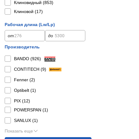
Клиновидный (
853
)
Клиновой (
17
)
Рабочая длина (Lw/Lp)
от
до
Производитель
BANDO (
926
)
CONTITECH (
9
)
Fenner (
2
)
Optibelt (
1
)
PIX (
12
)
POWERSPAN (
1
)
SANLUX (
1
)
Показать еще