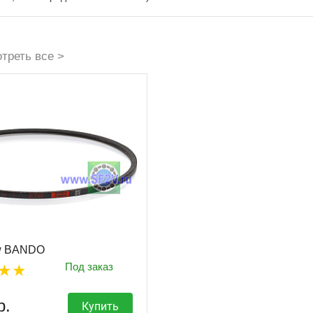
треть все >
w BANDO
Под заказ
р.
Купить