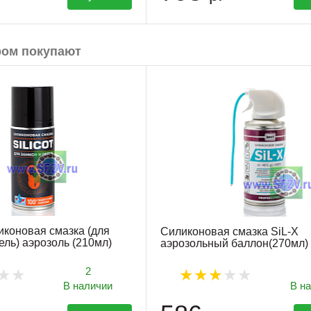
ром покупают
иконовая смазка (для
Силиконовая смазка SiL-X
ель) аэрозоль (210мл)
аэрозольный баллон(270мл)
2
В наличии
В н