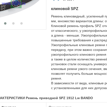
клиновой SPZ
Ремень клиновидный, усиленный пр
мм, множество вариантов длины: о
Клиновой ремень профиль SPZ отн
от классического, у узкопрофильн
а длина - меньше. Узкопрофильны
повышенные требования к распред
Узкопрофильные клиновые ремни п
передачу, при этом важно сохран
узкопрофильного клинового ремня 
а также в целом количество ремне
установок стали оснащать универ
клиновые ремни узкого сечения, вм
позволят получить больше мощност
ремня.
В зависимости от вида, клиновые р
с установленными для них допуск
АКТЕРИСТИКИ Ремень приводной SPZ 1912 Lw BANDO