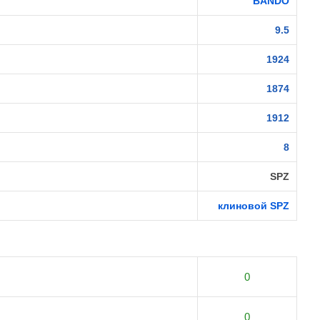
BANDO
9.5
1924
1874
1912
8
SPZ
клиновой SPZ
0
0