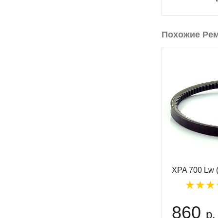
Похожие Ре
XPA 700 Lw
860
р.