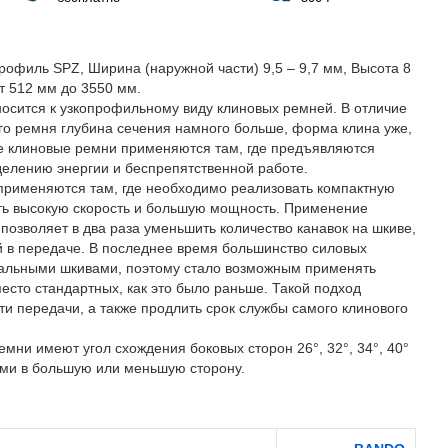
офиль SPZ, Ширина (наружной части) 9,5 – 9,7 мм, Высота 8
т 512 мм до 3550 мм.
осится к узкопрофильному виду клиновых ремней. В отличие
ого ремня глубина сечения намного больше, форма клина уже,
е клиновые ремни применяются там, где предъявляются
елению энергии и беспрепятственной работе.
рименяются там, где необходимо реализовать компактную
ить высокую скорость и большую мощность. Применение
позволяет в два раза уменьшить количество канавок на шкиве,
й в передаче. В последнее время большинство силовых
сальными шкивами, поэтому стало возможным применять
есто стандартных, как это было раньше. Такой подход
и передачи, а также продлить срок службы самого клинового
емни имеют угол схождения боковых сторон 26°, 32°, 34°, 40°
ами в большую или меньшую сторону.