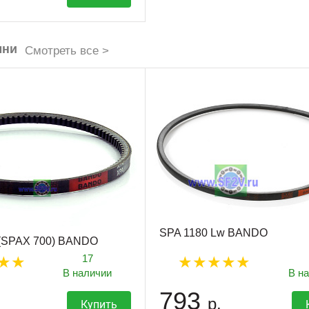
мни
Смотреть все >
SPA 1180 Lw BANDO
 (SPAX 700) BANDO
17
В наличии
В н
793
р.
Купить