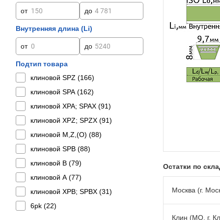
от
до
Внутренняя длина (Li)
от
до
Подтип товара
клиновой SPZ (
166
)
клиновой SPA (
162
)
клиновой XPA; SPAX (
91
)
клиновой XPZ; SPZX (
91
)
клиновой M,Z,(O) (
88
)
клиновой SPB (
88
)
клиновой B (
79
)
Остатки по скл
клиновой A (
77
)
Москва (г. Моск
клиновой XPB; SPBX (
31
)
6pk (
22
)
Клин (МО, г. К