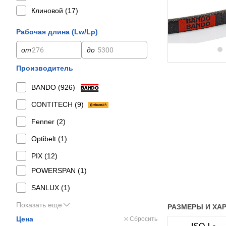
Клиновой (
17
)
Рабочая длина (Lw/Lp)
от
до
Производитель
BANDO (
926
)
CONTITECH (
9
)
Fenner (
2
)
Optibelt (
1
)
PIX (
12
)
POWERSPAN (
1
)
SANLUX (
1
)
Показать еще
РАЗМЕРЫ И ХАР
Цена
Сбросить