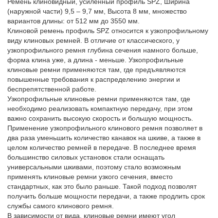
Ремень клиновидный, усиленный профиль SPZ, Ширина
(наружной части) 9,5 – 9,7 мм, Высота 8 мм, множество
вариантов длины: от 512 мм до 3550 мм.
Клиновой ремень профиль SPZ относится к узкопрофильному
виду клиновых ремней. В отличие от классического, у
узкопрофильного ремня глубина сечения намного больше,
форма клина уже, а длина - меньше. Узкопрофильные
клиновые ремни применяются там, где предъявляются
повышенные требования к распределению энергии и
беспрепятственной работе.
Узкопрофильные клиновые ремни применяются там, где
необходимо реализовать компактную передачу, при этом
важно сохранить высокую скорость и большую мощность.
Применение узкопрофильного клинового ремня позволяет в
два раза уменьшить количество канавок на шкиве, а также в
целом количество ремней в передаче. В последнее время
большинство силовых установок стали оснащать
универсальными шкивами, поэтому стало возможным
применять клиновые ремни узкого сечения, вместо
стандартных, как это было раньше. Такой подход позволят
получить больше мощности передачи, а также продлить срок
службы самого клинового ремня.
В зависимости от вида, клиновые ремни имеют угол