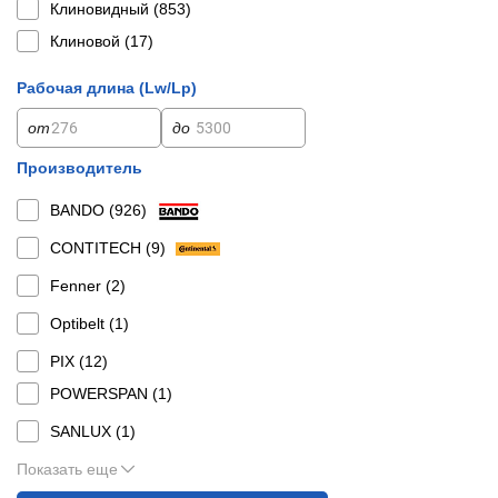
Клиновидный (
853
)
Клиновой (
17
)
Рабочая длина (Lw/Lp)
от
до
Производитель
BANDO (
926
)
CONTITECH (
9
)
Fenner (
2
)
Optibelt (
1
)
PIX (
12
)
POWERSPAN (
1
)
SANLUX (
1
)
Показать еще