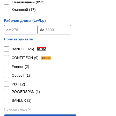
Клиновидный (
853
)
Клиновой (
17
)
Рабочая длина (Lw/Lp)
от
до
Производитель
BANDO (
926
)
CONTITECH (
9
)
Fenner (
2
)
Optibelt (
1
)
PIX (
12
)
POWERSPAN (
1
)
SANLUX (
1
)
Показать еще