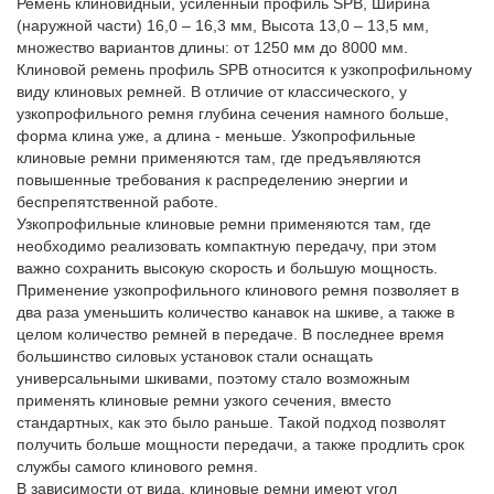
Ремень клиновидный, усиленный профиль SPB, Ширина
(наружной части) 16,0 – 16,3 мм, Высота 13,0 – 13,5 мм,
множество вариантов длины: от 1250 мм до 8000 мм.
Клиновой ремень профиль SPB относится к узкопрофильному
виду клиновых ремней. В отличие от классического, у
узкопрофильного ремня глубина сечения намного больше,
форма клина уже, а длина - меньше. Узкопрофильные
клиновые ремни применяются там, где предъявляются
повышенные требования к распределению энергии и
беспрепятственной работе.
Узкопрофильные клиновые ремни применяются там, где
необходимо реализовать компактную передачу, при этом
важно сохранить высокую скорость и большую мощность.
Применение узкопрофильного клинового ремня позволяет в
два раза уменьшить количество канавок на шкиве, а также в
целом количество ремней в передаче. В последнее время
большинство силовых установок стали оснащать
универсальными шкивами, поэтому стало возможным
применять клиновые ремни узкого сечения, вместо
стандартных, как это было раньше. Такой подход позволят
получить больше мощности передачи, а также продлить срок
службы самого клинового ремня.
В зависимости от вида, клиновые ремни имеют угол