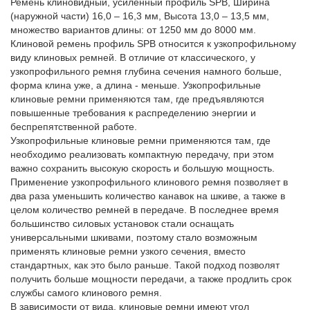
Ремень клиновидный, усиленный профиль SPB, Ширина
(наружной части) 16,0 – 16,3 мм, Высота 13,0 – 13,5 мм,
множество вариантов длины: от 1250 мм до 8000 мм.
Клиновой ремень профиль SPB относится к узкопрофильному
виду клиновых ремней. В отличие от классического, у
узкопрофильного ремня глубина сечения намного больше,
форма клина уже, а длина - меньше. Узкопрофильные
клиновые ремни применяются там, где предъявляются
повышенные требования к распределению энергии и
беспрепятственной работе.
Узкопрофильные клиновые ремни применяются там, где
необходимо реализовать компактную передачу, при этом
важно сохранить высокую скорость и большую мощность.
Применение узкопрофильного клинового ремня позволяет в
два раза уменьшить количество канавок на шкиве, а также в
целом количество ремней в передаче. В последнее время
большинство силовых установок стали оснащать
универсальными шкивами, поэтому стало возможным
применять клиновые ремни узкого сечения, вместо
стандартных, как это было раньше. Такой подход позволят
получить больше мощности передачи, а также продлить срок
службы самого клинового ремня.
В зависимости от вида, клиновые ремни имеют угол