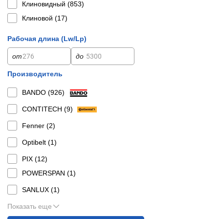
Клиновидный (
853
)
Клиновой (
17
)
Рабочая длина (Lw/Lp)
от
до
Производитель
BANDO (
926
)
CONTITECH (
9
)
Fenner (
2
)
Optibelt (
1
)
PIX (
12
)
POWERSPAN (
1
)
SANLUX (
1
)
Показать еще