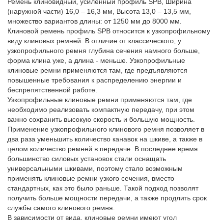
Ремень клиновидный, усиленный профиль SPB, Ширина
(наружной части) 16,0 – 16,3 мм, Высота 13,0 – 13,5 мм,
множество вариантов длины: от 1250 мм до 8000 мм.
Клиновой ремень профиль SPB относится к узкопрофильному
виду клиновых ремней. В отличие от классического, у
узкопрофильного ремня глубина сечения намного больше,
форма клина уже, а длина - меньше. Узкопрофильные
клиновые ремни применяются там, где предъявляются
повышенные требования к распределению энергии и
беспрепятственной работе.
Узкопрофильные клиновые ремни применяются там, где
необходимо реализовать компактную передачу, при этом
важно сохранить высокую скорость и большую мощность.
Применение узкопрофильного клинового ремня позволяет в
два раза уменьшить количество канавок на шкиве, а также в
целом количество ремней в передаче. В последнее время
большинство силовых установок стали оснащать
универсальными шкивами, поэтому стало возможным
применять клиновые ремни узкого сечения, вместо
стандартных, как это было раньше. Такой подход позволят
получить больше мощности передачи, а также продлить срок
службы самого клинового ремня.
В зависимости от вида, клиновые ремни имеют угол