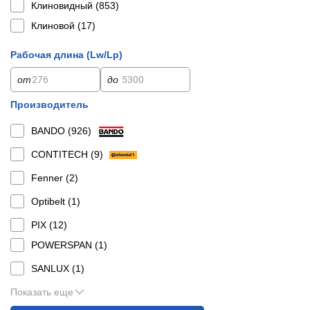
Клиновидный (
853
)
Клиновой (
17
)
Рабочая длина (Lw/Lp)
от
до
Производитель
BANDO (
926
)
CONTITECH (
9
)
Fenner (
2
)
Optibelt (
1
)
PIX (
12
)
POWERSPAN (
1
)
SANLUX (
1
)
Показать еще