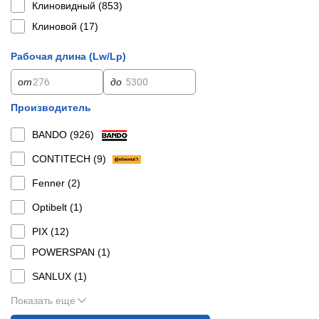
Клиновидный (
853
)
Клиновой (
17
)
Рабочая длина (Lw/Lp)
от
до
Производитель
BANDO (
926
)
CONTITECH (
9
)
Fenner (
2
)
Optibelt (
1
)
PIX (
12
)
POWERSPAN (
1
)
SANLUX (
1
)
Показать еще