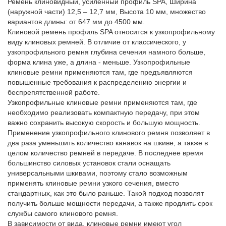
Ремень клиновидный, усиленный профиль SPA, Ширина
(наружной части) 12,5 – 12,7 мм, Высота 10 мм, множество
вариантов длины: от 647 мм до 4500 мм.
Клиновой ремень профиль SPA относится к узкопрофильному
виду клиновых ремней. В отличие от классического, у
узкопрофильного ремня глубина сечения намного больше,
форма клина уже, а длина - меньше. Узкопрофильные
клиновые ремни применяются там, где предъявляются
повышенные требования к распределению энергии и
беспрепятственной работе.
Узкопрофильные клиновые ремни применяются там, где
необходимо реализовать компактную передачу, при этом
важно сохранить высокую скорость и большую мощность.
Применение узкопрофильного клинового ремня позволяет в
два раза уменьшить количество канавок на шкиве, а также в
целом количество ремней в передаче. В последнее время
большинство силовых установок стали оснащать
универсальными шкивами, поэтому стало возможным
применять клиновые ремни узкого сечения, вместо
стандартных, как это было раньше. Такой подход позволят
получить больше мощности передачи, а также продлить срок
службы самого клинового ремня.
В зависимости от вида, клиновые ремни имеют угол