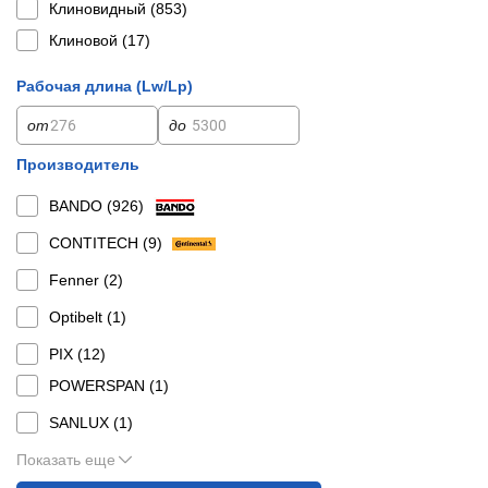
Клиновидный (
853
)
Клиновой (
17
)
Рабочая длина (Lw/Lp)
от
до
Производитель
BANDO (
926
)
CONTITECH (
9
)
Fenner (
2
)
Optibelt (
1
)
PIX (
12
)
POWERSPAN (
1
)
SANLUX (
1
)
Показать еще