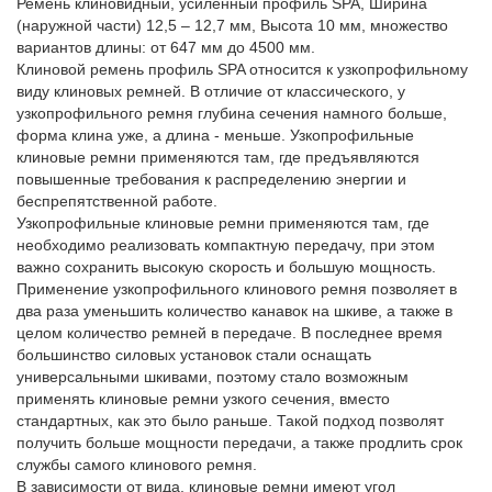
Ремень клиновидный, усиленный профиль SPA, Ширина
(наружной части) 12,5 – 12,7 мм, Высота 10 мм, множество
вариантов длины: от 647 мм до 4500 мм.
Клиновой ремень профиль SPA относится к узкопрофильному
виду клиновых ремней. В отличие от классического, у
узкопрофильного ремня глубина сечения намного больше,
форма клина уже, а длина - меньше. Узкопрофильные
клиновые ремни применяются там, где предъявляются
повышенные требования к распределению энергии и
беспрепятственной работе.
Узкопрофильные клиновые ремни применяются там, где
необходимо реализовать компактную передачу, при этом
важно сохранить высокую скорость и большую мощность.
Применение узкопрофильного клинового ремня позволяет в
два раза уменьшить количество канавок на шкиве, а также в
целом количество ремней в передаче. В последнее время
большинство силовых установок стали оснащать
универсальными шкивами, поэтому стало возможным
применять клиновые ремни узкого сечения, вместо
стандартных, как это было раньше. Такой подход позволят
получить больше мощности передачи, а также продлить срок
службы самого клинового ремня.
В зависимости от вида, клиновые ремни имеют угол