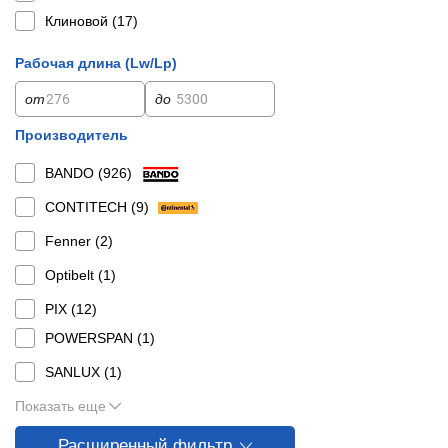
Клиновой (
17
)
Рабочая длина (Lw/Lp)
от
до
Производитель
BANDO (
926
)
CONTITECH (
9
)
Fenner (
2
)
Optibelt (
1
)
PIX (
12
)
POWERSPAN (
1
)
SANLUX (
1
)
Показать еще
Расширенный фильтр