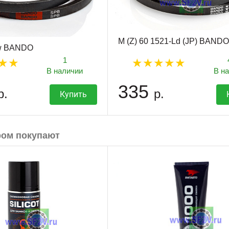
M (Z) 60 1521-Ld (JP) BANDO
w BANDO
1
В наличии
В н
335
р.
р.
Купить
ром покупают