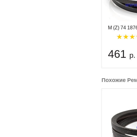
M (Z) 74 18
461
р.
Похожие Ре