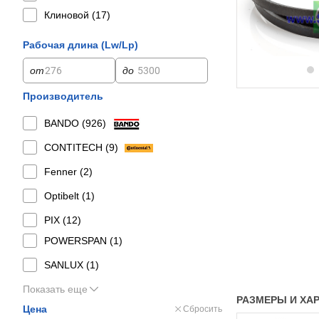
Клиновой (
17
)
Рабочая длина (Lw/Lp)
от
до
Производитель
BANDO (
926
)
CONTITECH (
9
)
Fenner (
2
)
Optibelt (
1
)
PIX (
12
)
POWERSPAN (
1
)
SANLUX (
1
)
Показать еще
РАЗМЕРЫ И ХАРА
Цена
Сбросить