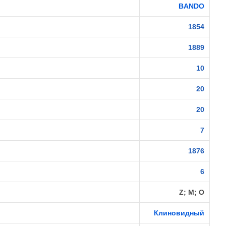
BANDO
1854
1889
10
20
20
7
1876
6
Z; M; О
Клиновидный