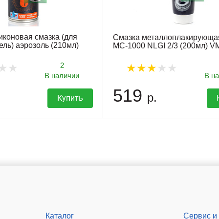
иконовая смазка (для
Смазка металлоплакирующа
ель) аэрозоль (210мл)
МС-1000 NLGI 2/3 (200мл) 
2
В наличии
В н
519
р.
Купить
Каталог
Сервис и