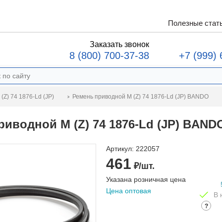
Полезные стат
Заказать звонок
8 (800) 700-37-38
+7 (999) 
Ремень приводной M (Z) 74 1876-Ld (JP) BANDO
(Z) 74 1876-Ld (JP)
риводной M (Z) 74 1876-Ld (JP) BAND
Артикул:
222057
461
₽/шт.
Указана розничная цена
Цена оптовая
В 
?