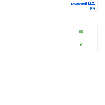
клиновой M,Z,
(O)
50
0