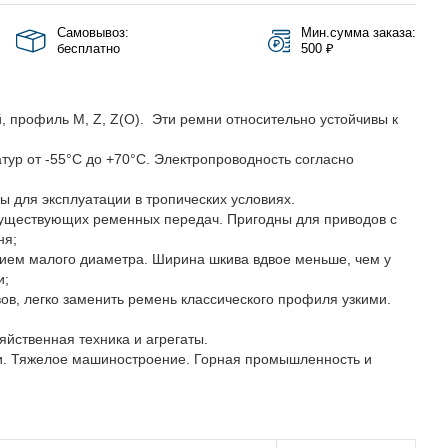
Самовывоз:
Мин.сумма заказа:
бесплатно
500 ₽
, профиль M, Z, Z(О). Эти ремни относительно устойчивы к
тур от -55°C до +70°C. Электропроводность согласно
ы для эксплуатации в тропических условиях.
существующих ременных передач. Пригодны для приводов с
ня;
нием малого диаметра. Ширина шкива вдвое меньше, чем у
и;
вов, легко заменить ремень классического профиля узкими.
яйственная техника и агрегаты.
и. Тяжелое машиностроение. Горная промышленность и