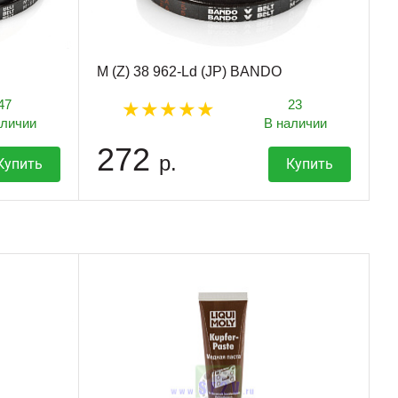
M (Z) 38 962-Ld (JP) BANDO
47
23
аличии
В наличии
272
р.
Купить
Купить