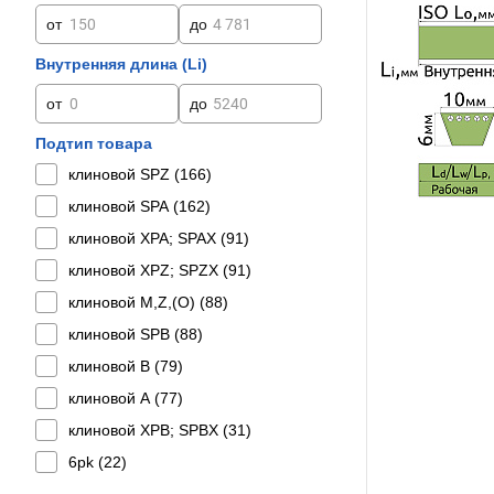
от
до
Внутренняя длина (Li)
от
до
Подтип товара
клиновой SPZ (
166
)
клиновой SPA (
162
)
клиновой XPA; SPAX (
91
)
клиновой XPZ; SPZX (
91
)
клиновой M,Z,(O) (
88
)
клиновой SPB (
88
)
клиновой B (
79
)
клиновой A (
77
)
клиновой XPB; SPBX (
31
)
6pk (
22
)