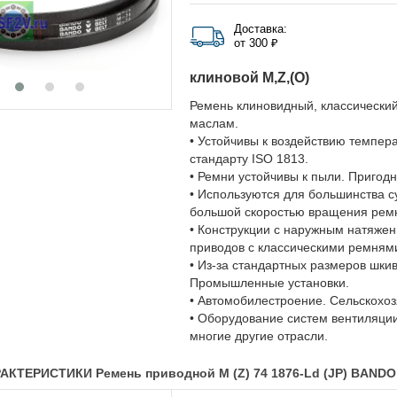
Доставка:
от 300 ₽
клиновой M,Z,(O)
Ремень клиновидный, классический
маслам.
• Устойчивы к воздействию темпера
стандарту ISO 1813.
• Ремни устойчивы к пыли. Пригодн
• Используются для большинства 
большой скоростью вращения рем
• Конструкции с наружным натяже
приводов с классическими ремням
• Из-за стандартных размеров шки
Промышленные установки.
• Автомобилестроение. Сельскохоз
• Оборудование систем вентиляци
многие другие отрасли.
КТЕРИСТИКИ Ремень приводной M (Z) 74 1876-Ld (JP) BANDO