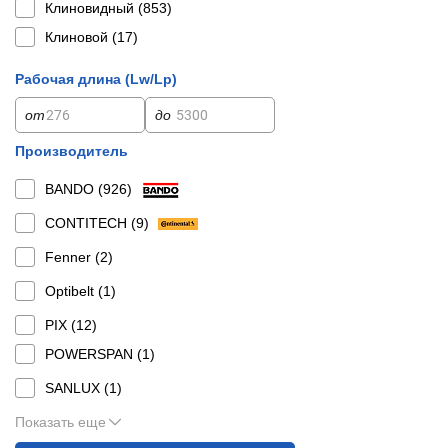
Клиновидный (
853
)
Клиновой (
17
)
Рабочая длина (Lw/Lp)
от
до
Производитель
BANDO (
926
)
CONTITECH (
9
)
Fenner (
2
)
Optibelt (
1
)
PIX (
12
)
POWERSPAN (
1
)
SANLUX (
1
)
Показать еще