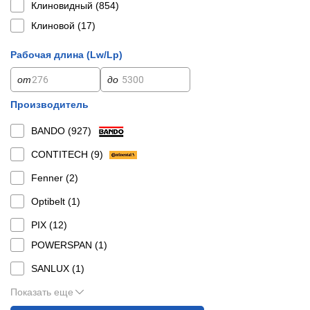
Клиновидный (
854
)
Клиновой (
17
)
Рабочая длина (Lw/Lp)
от
до
Производитель
BANDO (
927
)
CONTITECH (
9
)
Fenner (
2
)
Optibelt (
1
)
PIX (
12
)
POWERSPAN (
1
)
SANLUX (
1
)
Показать еще