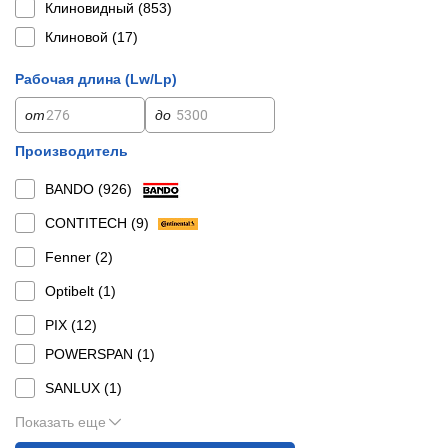
Клиновидный (
853
)
Клиновой (
17
)
Рабочая длина (Lw/Lp)
от
до
Производитель
BANDO (
926
)
CONTITECH (
9
)
Fenner (
2
)
Optibelt (
1
)
PIX (
12
)
POWERSPAN (
1
)
SANLUX (
1
)
Показать еще