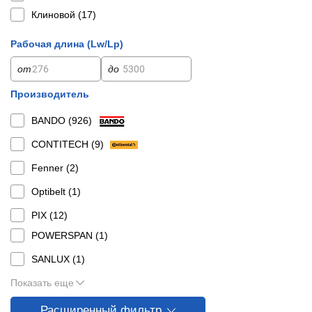
Клиновой (
17
)
Рабочая длина (Lw/Lp)
от
до
Производитель
BANDO (
926
)
CONTITECH (
9
)
Fenner (
2
)
Optibelt (
1
)
PIX (
12
)
POWERSPAN (
1
)
SANLUX (
1
)
Показать еще
Расширенный фильтр