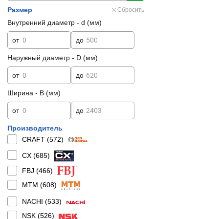
Размер
Сбросить
Внутренний диаметр - d (мм)
от
до
Наружный диаметр - D (мм)
от
до
Ширина - B (мм)
от
до
Производитель
CRAFT (
572
)
CX (
685
)
FBJ (
466
)
MTM (
608
)
NACHI (
533
)
NSK (
526
)