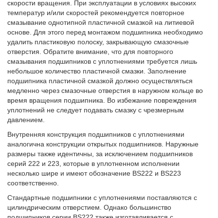
скорости вращения. При эксплуатации в условиях высоких
температур и/или скоростей рекомендуется повторное
смазывание однотипной пластичной смазкой на литиевой
основе. Для этого перед монтажом подшипника необходимо
удалить пластико­вую полоску, закрывающую смазочные
отверстия. Обратите внимание, что для повторного
смазывания подшипников с уплотнениями требуется лишь
небольшое количество пластичной смазки. Заполнение
подшипника пластичной смазкой должно осуществляться
медленно через смазочные отверстия в наружном кольце во
время вра­щения подшипника. Во избежание поврежде­ния
уплотнений не следует подавать смазку с чрезмерным
давлением.
Внутренняя конструкция подшипников с уплотнениями
аналогична конструкции открытых подшипников. Наружные
размеры также идентичны, за исключением подшип­ников
серий 222 и 223, которые в уплотненном исполнении
несколько шире и имеют обозна­чение BS2­22 и BS2­23
соответственно.
Стандартные подшипники с уплотнениями поставляются с
цилиндрическим отверстием. Однако большинство
подшипников серии BS2­22 также изготавливается с