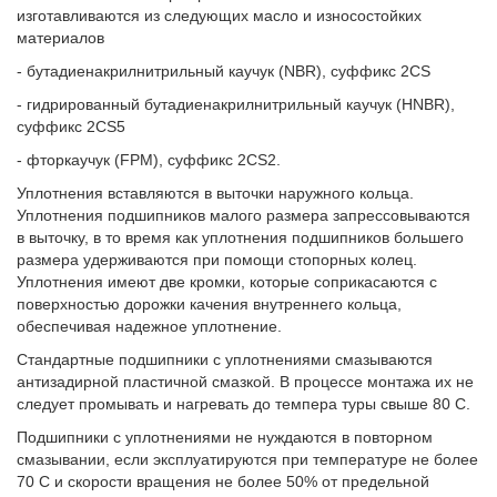
изготавливаются из следующих масло­ и износостойких
материалов
- бутадиенакрилнитрильный каучук (NBR), суффикс 2CS
- гидрированный бутадиенакрилнитрильный каучук (HNBR),
суффикс 2CS5
- фторкаучук (FPM), суффикс 2CS2.
Уплотнения вставляются в выточки наружного кольца.
Уплотнения подшипников малого размера запрессовываются
в выточку, в то время как уплотнения подшипников большего
размера удерживаются при помощи стопорных колец.
Уплотнения имеют две кромки, которые соприкасаются с
поверхностью дорож­ки качения внутреннего кольца,
обеспечивая надежное уплотнение.
Стандартные подшипники с уплотнениями смазываются
антизадирной пластичной смаз­кой. В процессе монтажа их не
следует промывать и нагревать до темпера­ туры свыше 80 C.
Подшипники с уплотнениями не нуждаются в повторном
смазывании, если эксплуати­руются при температуре не более
70 C и ско­рости вращения не более 50% от предельной