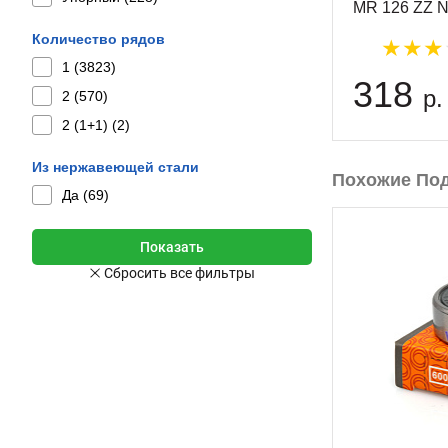
MR 126 ZZ 
Количество рядов
1 (
3823
)
318
р.
2 (
570
)
2 (1+1) (
2
)
Из нержавеющей стали
Похожие По
Да (
69
)