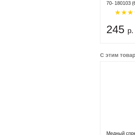
70- 180103 
245
р.
С этим това
Медный спр