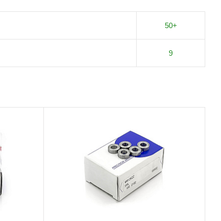
50+
9