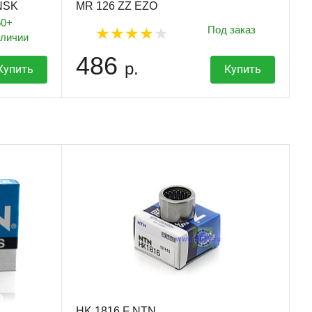
NSK
MR 126 ZZ EZO
50+
Под заказ
аличии
486
р.
Купить
Купить
HK 1816 F NTN