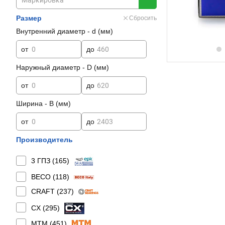
Размер
Сбросить
Внутренний диаметр - d (мм)
от
до
Наружный диаметр - D (мм)
от
до
Ширина - B (мм)
от
до
Производитель
3 ГПЗ (
165
)
BECO (
118
)
CRAFT (
237
)
CX (
295
)
MTM (
451
)