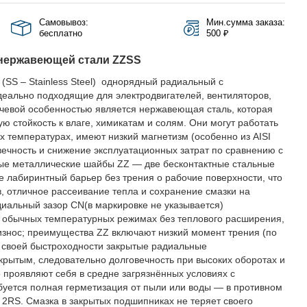
Самовывоз:
Мин.сумма заказа:
бесплатно
500 ₽
нержавеющей стали ZZSS
SS – Stainless Steel) однорядный радиальный с
деально подходящие для электродвигателей, вентиляторов,
ючевой особенностью является нержавеющая сталь, которая
ю стойкость к влаге, химикатам и солям. Они могут работать
х температурах, имеют низкий магнетизм (особенно из AISI
вечность и снижение эксплуатационных затрат по сравнению с
е металлические шайбы ZZ — две бесконтактные стальные
е лабиринтный барьер без трения о рабочие поверхности, что
 отличное рассеивание тепла и сохранение смазки на
иальный зазор CN(в маркировке не указывается)
в обычных температурных режимах без теплового расширения,
нос; преимущества ZZ включают низкий момент трения (по
о своей быстроходности закрытые радиальные
рытым, следовательно долговечность при высоких оборотах и
о проявляют себя в средне загрязнённых условиях с
буется полная герметизация от пыли или воды — в противном
2RS. Смазка в закрытых подшипниках не теряет своего