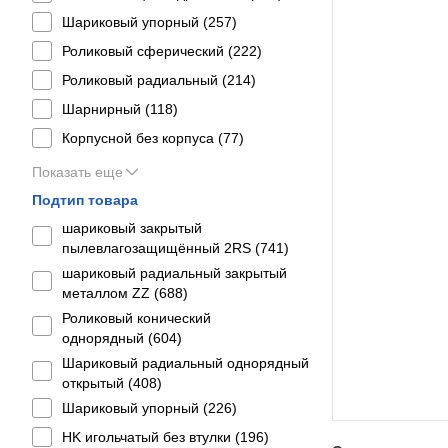
Шариковый упорный (
257
)
Роликовый сферический (
222
)
Роликовый радиальный (
214
)
Шарнирный (
118
)
Корпусной без корпуса (
77
)
Показать еще
Подтип товара
шариковый закрытый
пылевлагозащищённый 2RS (
741
)
шариковый радиальный закрытый
металлом ZZ (
688
)
Роликовый конический
однорядный (
604
)
Шариковый радиальный однорядный
открытый (
408
)
Шариковый упорный (
226
)
HK игольчатый без втулки (
196
)