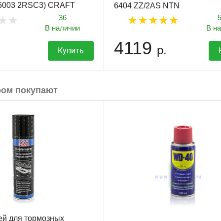
(6003 2RSC3) CRAFT
6404 ZZ/2AS NTN
36
В наличии
В н
4119
р.
Купить
ром покупают
ей для тормозных