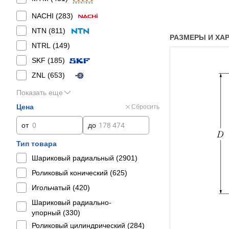
NACHI (
283
)
NTN (
811
)
РАЗМЕРЫ И ХАР
NTRL (
149
)
SKF (
185
)
ZNL (
653
)
Показать еще
Цена
Сбросить
от
до
Тип товара
Шариковый радиальный (
2901
)
Роликовый конический (
625
)
Игольчатый (
420
)
Шариковый радиально-
упорный (
330
)
Роликовый цилиндрический (
284
)