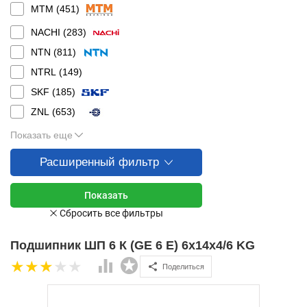
MTM (
451
)
NACHI (
283
)
NTN (
811
)
NTRL (
149
)
SKF (
185
)
ZNL (
653
)
Показать еще
Расширенный фильтр
Подшипник ШП 6 К (GE 6 E) 6х14х4/6 KG
Поделиться