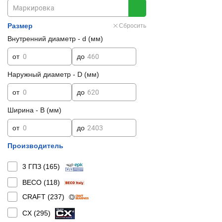
Размер
Сбросить
Внутренний диаметр - d (мм)
от
до
Наружный диаметр - D (мм)
от
до
Ширина - B (мм)
от
до
Производитель
3 ГПЗ (
165
)
BECO (
118
)
CRAFT (
237
)
CX (
295
)