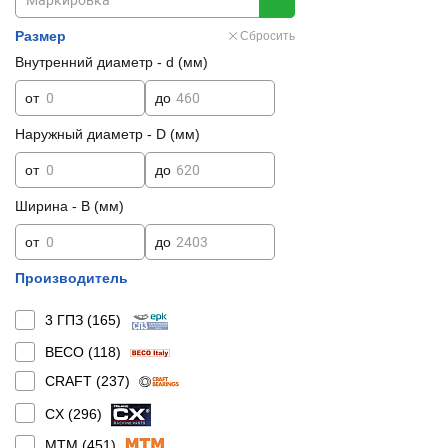
Размер
Сбросить
Внутренний диаметр - d (мм)
от
до
Наружный диаметр - D (мм)
от
до
Ширина - B (мм)
от
до
Производитель
3 ГПЗ (
165
)
BECO (
118
)
CRAFT (
237
)
CX (
296
)
MTM (
451
)