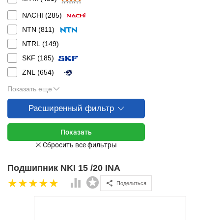
NACHI (
285
)
NTN (
811
)
NTRL (
149
)
SKF (
185
)
ZNL (
654
)
Показать еще
Расширенный фильтр
Подшипник NKI 15 /20 INA
Поделиться