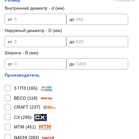
Размер
Сбросить
Внутренний диаметр - d (мм)
от
до
Наружный диаметр - D (мм)
от
до
Ширина - B (мм)
от
до
Производитель
3 ГПЗ (
165
)
BECO (
118
)
CRAFT (
237
)
CX (
295
)
MTM (
451
)
NACHI (
283
)