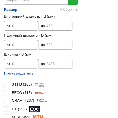
Размер
Сбросить
Внутренний диаметр - d (мм)
от
до
Наружный диаметр - D (мм)
от
до
Ширина - B (мм)
от
до
Производитель
3 ГПЗ (
165
)
BECO (
118
)
CRAFT (
237
)
CX (
295
)
MTM (
451
)