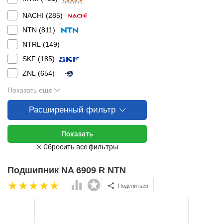
NACHI (
285
)
NTN (
811
)
NTRL (
149
)
SKF (
185
)
ZNL (
654
)
Показать еще
Расширенный фильтр
Подшипник NA 6909 R NTN
Поделиться