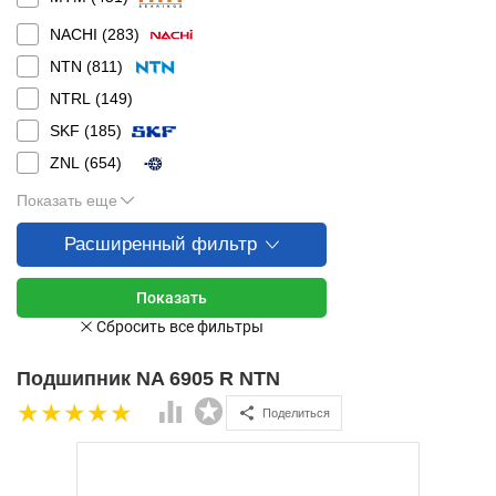
NACHI (
283
)
NTN (
811
)
NTRL (
149
)
SKF (
185
)
ZNL (
654
)
Показать еще
Расширенный фильтр
Подшипник NA 6905 R NTN
Поделиться