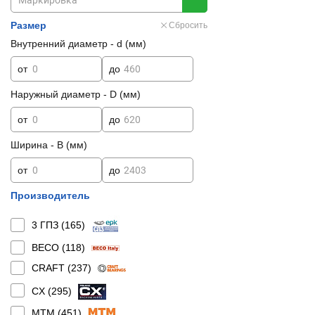
Размер
Сбросить
Внутренний диаметр - d (мм)
от
до
Наружный диаметр - D (мм)
от
до
Ширина - B (мм)
от
до
Производитель
3 ГПЗ (
165
)
BECO (
118
)
CRAFT (
237
)
CX (
295
)
MTM (
451
)