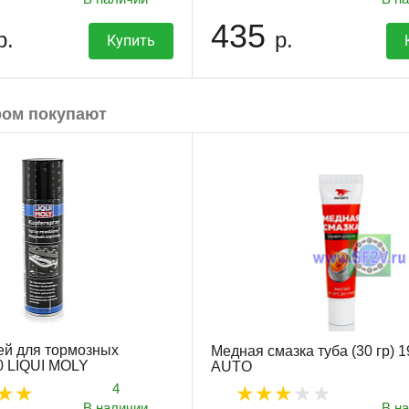
435
р.
р.
Купить
ром покупают
ей для тормозных
Медная смазка туба (30 гр) 
0 LIQUI MOLY
AUTO
4
В наличии
В н