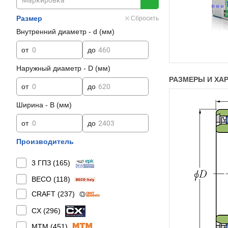
Размер
Сбросить
Внутренний диаметр - d (мм)
от
до
Наружный диаметр - D (мм)
РАЗМЕРЫ И ХАР
от
до
Ширина - B (мм)
от
до
Производитель
3 ГПЗ (
165
)
BECO (
118
)
CRAFT (
237
)
CX (
296
)
MTM (
451
)