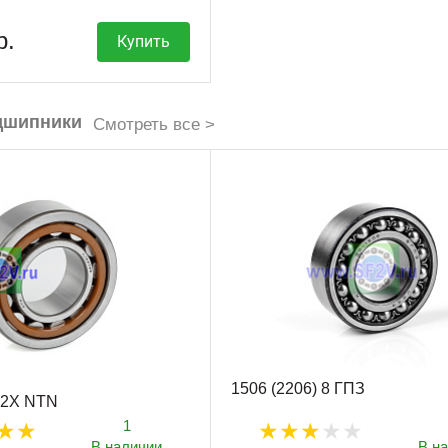
р.
Купить
дшипники
Смотреть все >
1506 (2206) 8 ГПЗ
T2X NTN
1
В наличии
В н