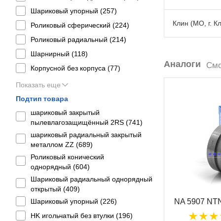
Шариковый упорный (
257
)
Клин (МО, г. К
Роликовый сферический (
224
)
Роликовый радиальный (
214
)
Шарнирный (
118
)
Аналоги
Смо
Корпусной без корпуса (
77
)
Показать еще
Подтип товара
шариковый закрытый
пылевлагозащищённый 2RS (
741
)
шариковый радиальный закрытый
металлом ZZ (
689
)
Роликовый конический
однорядный (
604
)
Шариковый радиальный однорядный
открытый (
409
)
Шариковый упорный (
226
)
NA 5907 NT
HK игольчатый без втулки (
196
)