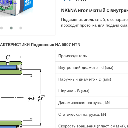
NKI/NA игольчатый с внутр
Подшипник игольчатый, с сепарато
проходит проточка для подачи сма
АКТЕРИСТИКИ Подшипник NA 5907 NTN
Производитель
Внутренний диаметр - d (мм)
Наружный диаметр - D (мм)
Ширина - B (мм)
Динамическая нагрузка, kN
Статическая нагрузка, kN
Скорость вращения (пласт. смазка), 