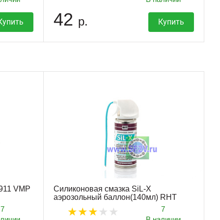
42
р.
Купить
Купить
1911 VMP
Силиконовая смазка SiL-X
аэрозольный баллон(140мл) RHT
7
7
аличии
В наличии