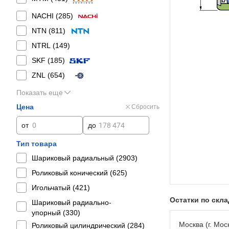
NACHI (
285
)
NTN (
811
)
NTRL (
149
)
SKF (
185
)
ZNL (
654
)
Показать еще
Цена
Сбросить
от
до
Тип товара
Шариковый радиальный (
2903
)
Роликовый конический (
625
)
Игольчатый (
421
)
Остатки по скл
Шариковый радиально-
упорный (
330
)
Москва (г. Моск
Роликовый цилиндрический (
284
)