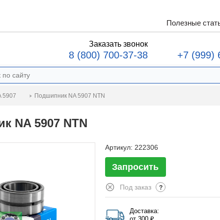
Полезные стат
Заказать звонок
8 (800) 700-37-38
+7 (999) 
Подшипник NA 5907 NTN
 5907
к NA 5907 NTN
Артикул:
222306
Запросить
Под заказ
?
Доставка:
от 300 ₽