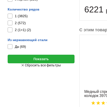
6221
Количество рядов
1 (
3825
)
2 (
572
)
С этим това
2 (1+1) (
2
)
Из нержавеющей стали
Да (
69
)
Медный спр
колодок 397