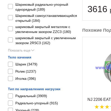
Шариковый радиально-упорный
3616
однорядный (
189
)
Шариковый самоустанавливающийся
открытый (
184
)
шариковый закрытый металлом с
Похожие По
увеличенным зазором ZZC3 (
180
)
шариковый закрытый с увеличенным
зазором 2RSС3 (
162
)
Показать еще
Тело качения
Шарик (
3479
)
Ролик (
1237
)
Иголка (
396
)
Тип по направлению нагрузки
Радиальный (
3909
)
NJ 2206 EA
Радиально-упорный (
915
)
Упорный (
228
)