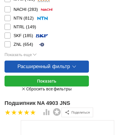
NACHI (
283
)
NTN (
812
)
NTRL (
149
)
SKF (
185
)
ZNL (
654
)
Показать еще
Расширенный фильтр
Подшипник NA 4903 JNS
Поделиться