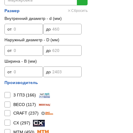
Размер
Сбросить
Внутренний диаметр - d (мм)
от
до
Наружный диаметр - D (мм)
от
до
Ширина - B (мм)
от
до
Производитель
3 ГПЗ (
166
)
BECO (
117
)
CRAFT (
237
)
CX (
297
)
MTM (
450
)