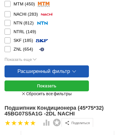
MTM (
450
)
NACHI (
283
)
NTN (
812
)
NTRL (
149
)
SKF (
185
)
ZNL (
654
)
Показать еще
Расширенный фильтр
Подшипник Кондиционера (45*75*32)
45BG07S5A1G -2DL NACHI
Поделиться