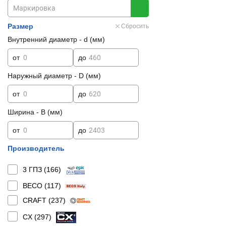
Размер
Сбросить
Внутренний диаметр - d (мм)
от
до
Наружный диаметр - D (мм)
от
до
Ширина - B (мм)
от
до
Производитель
3 ГПЗ (
166
)
BECO (
117
)
CRAFT (
237
)
CX (
297
)