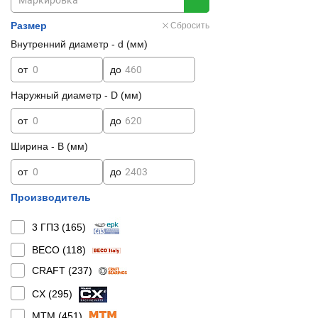
Размер
Сбросить
Внутренний диаметр - d (мм)
от
до
Наружный диаметр - D (мм)
от
до
Ширина - B (мм)
от
до
Производитель
3 ГПЗ (
165
)
BECO (
118
)
CRAFT (
237
)
CX (
295
)
MTM (
451
)