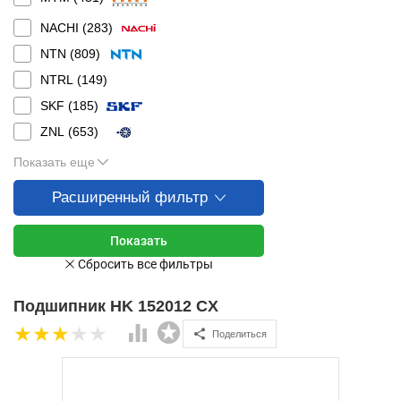
NACHI (
283
)
NTN (
809
)
NTRL (
149
)
SKF (
185
)
ZNL (
653
)
Показать еще
Расширенный фильтр
Подшипник HK 152012 CX
Поделиться