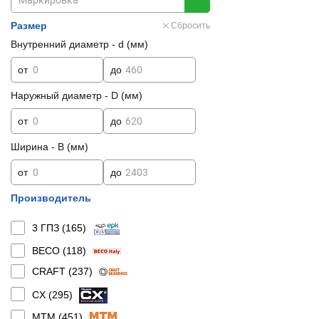
Размер
Сбросить
Внутренний диаметр - d (мм)
от
до
Наружный диаметр - D (мм)
от
до
Ширина - B (мм)
от
до
Производитель
3 ГПЗ (
165
)
BECO (
118
)
CRAFT (
237
)
CX (
295
)
MTM (
451
)