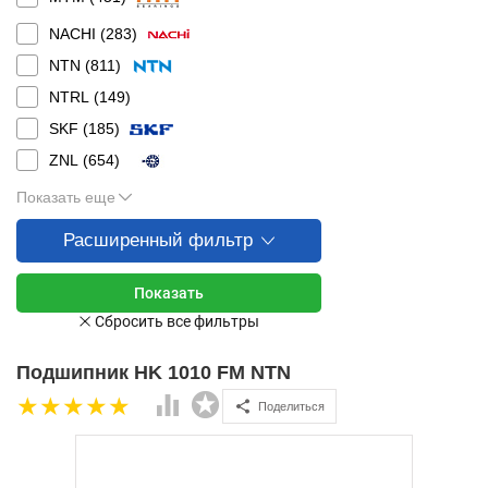
NACHI (
283
)
NTN (
811
)
NTRL (
149
)
SKF (
185
)
ZNL (
654
)
Показать еще
Расширенный фильтр
Подшипник HK 1010 FM NTN
Поделиться