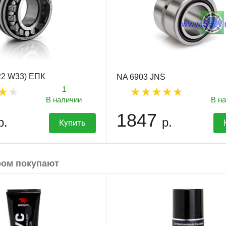
22 W33) ЕПК
NA 6903 JNS
1
В наличии
В н
1847
р.
р.
Купить
ром покупают