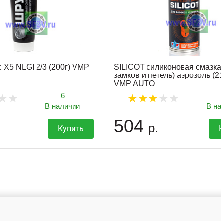
 X5 NLGI 2/3 (200г) VMP
SILICOT силиконовая смазка
замков и петель) аэрозоль (2
VMP AUTO
6
В наличии
В н
504
р.
Купить