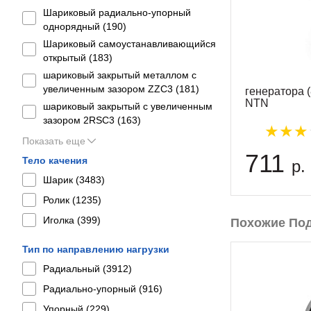
Шариковый радиально-упорный
однорядный (
190
)
Шариковый самоустанавливающийся
открытый (
183
)
шариковый закрытый металлом с
увеличенным зазором ZZC3 (
181
)
генератора 
NTN
шариковый закрытый с увеличенным
зазором 2RSС3 (
163
)
Показать еще
711
Тело качения
р.
Шарик (
3483
)
Ролик (
1235
)
Иголка (
399
)
Похожие По
Тип по направлению нагрузки
Радиальный (
3912
)
Радиально-упорный (
916
)
Упорный (
229
)