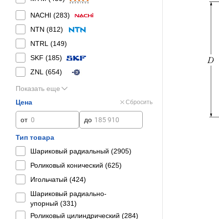
NACHI (
283
)
NTN (
812
)
NTRL (
149
)
SKF (
185
)
ZNL (
654
)
Показать еще
Цена
Сбросить
от
до
Тип товара
Шариковый радиальный (
2905
)
Роликовый конический (
625
)
Игольчатый (
424
)
Шариковый радиально-
упорный (
331
)
Роликовый цилиндрический (
284
)