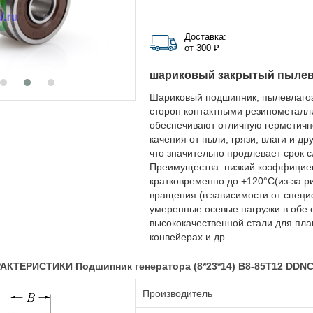
Доставка:
от 300 ₽
шариковый закрытый пыле
Шариковый подшипник, пылевлаго
сторон контактными резинометалл
обеспечивают отличную герметичн
качения от пыли, грязи, влаги и д
что значительно продлевает срок 
Преимущества: низкий коэффициент
кратковременно до +120°C(из-за р
вращения (в зависимости от специ
умеренные осевые нагрузки в обе 
высококачественной стали для плав
конвейерах и др.
КТЕРИСТИКИ Подшипник генератора (8*23*14) B8-85T12 DDN
Производитель