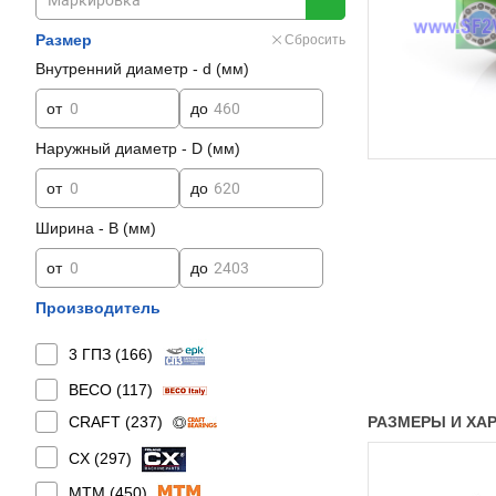
Размер
Сбросить
Внутренний диаметр - d (мм)
от
до
Наружный диаметр - D (мм)
от
до
Ширина - B (мм)
от
до
Производитель
3 ГПЗ (
166
)
BECO (
117
)
CRAFT (
237
)
РАЗМЕРЫ И ХАРА
CX (
297
)
MTM (
450
)