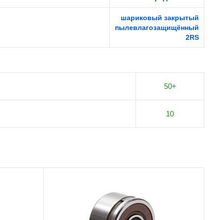
шариковый закрытый
пылевлагозащищённый
2RS
50+
10