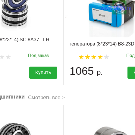
(8*23*14) SC 8A37 LLH
генератора (8*23*14) B8-23D
Под заказ
Под
1065
р.
Купить
дшипники
Смотреть все >