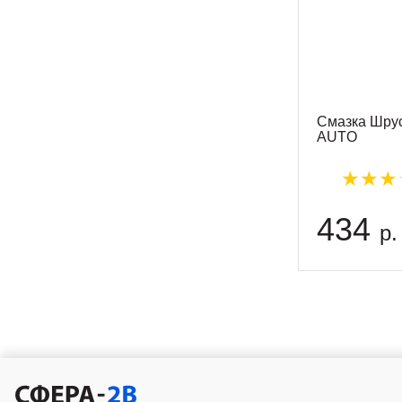
Смазка Шрус
AUTO
434
р.