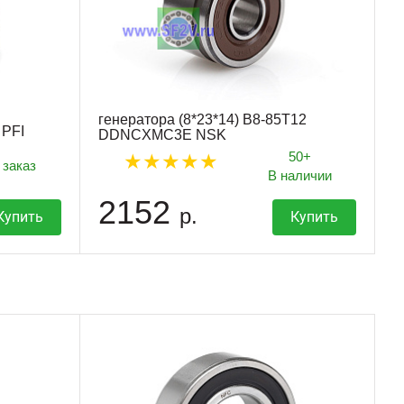
генератора (8*23*14) B8-85T12
 PFI
DDNCXMC3E NSK
50+
 заказ
В наличии
2152
р.
Купить
Купить