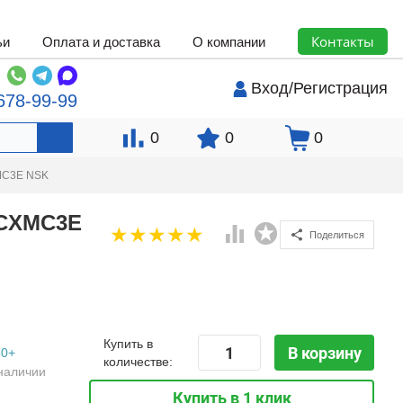
Контакты
ьи
Оплата и доставка
О компании
Вход
/
Регистрация
678-99-99
0
0
0
XMC3E NSK
NCXMC3E
Поделиться
Купить в
В корзину
50+
количестве:
наличии
Купить в 1 клик