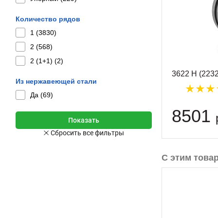
Количество рядов
1 (
3830
)
2 (
568
)
2 (1+1) (
2
)
3622 Н (223
Из нержавеющей стали
Да (
69
)
8501
С этим това