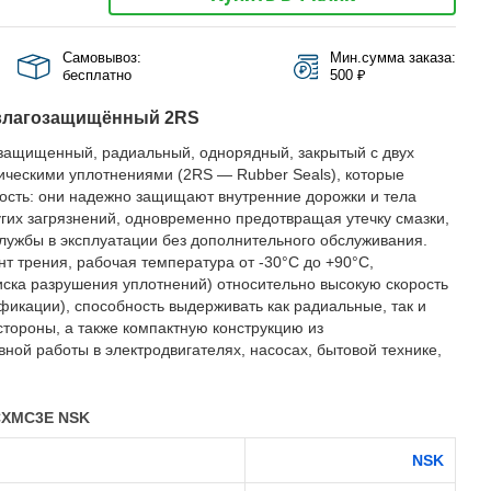
Самовывоз:
Мин.сумма заказа:
бесплатно
500 ₽
влагозащищённый 2RS
защищенный, радиальный, однорядный, закрытый с двух
ическими уплотнениями (2RS — Rubber Seals), которые
ость: они надежно защищают внутренние дорожки и тела
ругих загрязнений, одновременно предотвращая утечку смазки,
службы в эксплуатации без дополнительного обслуживания.
 трения, рабочая температура от -30°C до +90°C,
иска разрушения уплотнений) относительно высокую скорость
фикации), способность выдерживать как радиальные, так и
стороны, а также компактную конструкцию из
ной работы в электродвигателях, насосах, бытовой технике,
CXMC3E NSK
NSK