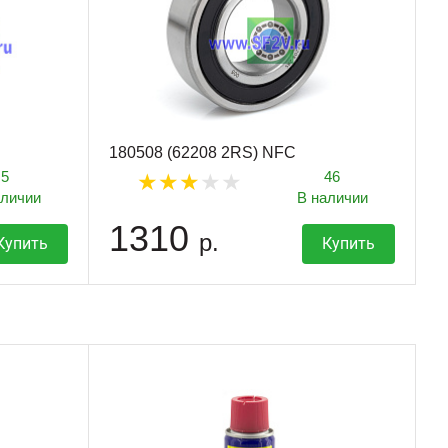
180508 (62208 2RS) NFC
5
46
аличии
В наличии
1310
р.
Купить
Купить