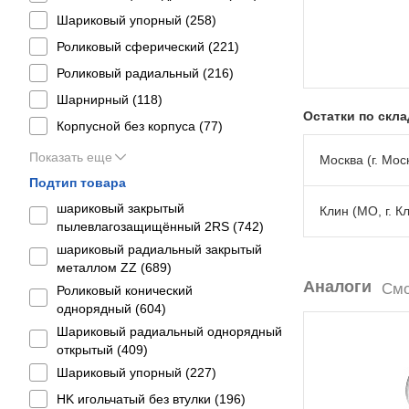
Шариковый упорный (
258
)
Роликовый сферический (
221
)
Роликовый радиальный (
216
)
Шарнирный (
118
)
Остатки по скл
Корпусной без корпуса (
77
)
Показать еще
Москва (г. Моск
Подтип товара
шариковый закрытый
Клин (МО, г. К
пылевлагозащищённый 2RS (
742
)
шариковый радиальный закрытый
металлом ZZ (
689
)
Аналоги
Смо
Роликовый конический
однорядный (
604
)
Шариковый радиальный однорядный
открытый (
409
)
Шариковый упорный (
227
)
HK игольчатый без втулки (
196
)