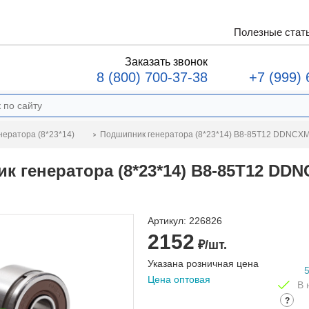
Полезные стат
Заказать звонок
8 (800) 700-37-38
+7 (999) 
Подшипник генератора (8*23*14) B8-85T12 DDNC
ератора (8*23*14)
к генератора (8*23*14) B8-85T12 DD
Артикул:
226826
2152
₽/шт.
Указана розничная цена
Цена оптовая
В 
?