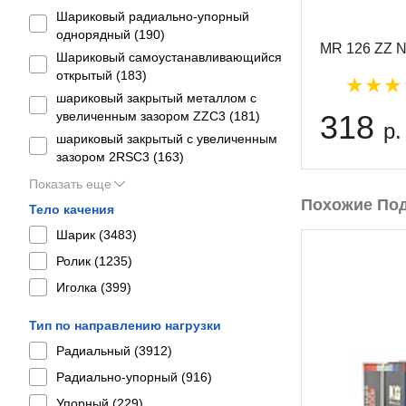
Шариковый радиально-упорный
однорядный (
190
)
MR 126 ZZ 
Шариковый самоустанавливающийся
открытый (
183
)
шариковый закрытый металлом с
увеличенным зазором ZZC3 (
181
)
318
р.
шариковый закрытый с увеличенным
зазором 2RSС3 (
163
)
Показать еще
Похожие По
Тело качения
Шарик (
3483
)
Ролик (
1235
)
Иголка (
399
)
Тип по направлению нагрузки
Радиальный (
3912
)
Радиально-упорный (
916
)
Упорный (
229
)