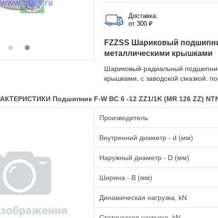
Доставка:
от 300 ₽
FZZSS Шариковый подшипни
металлическими крышками
Шариковый-радиальный подшипник
крышками, с заводской смазкой. п
КТЕРИСТИКИ Подшипник F-W BC 6 -12 ZZ1/1K (MR 126 ZZ) NT
Производитель
Внутренний диаметр - d (мм)
Наружный диаметр - D (мм)
Ширина - B (мм)
Динамическая нагрузка, kN
Статическая нагрузка, kN