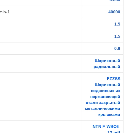
min-1
40000
1.5
1.5
0.6
Шариковый
радиальный
FZZSS
Шариковый
подшипник из
нержавеющей
стали закрытый
металлическими
крышками
NTN F-WBC6-
12.pdf