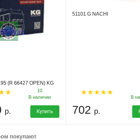
51101 G NACHI
195 (R 66427 OPEN) KG
10
В наличии
В н
0
702
р.
р.
Купить
ром покупают