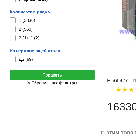
Количество рядов
1 (
3830
)
2 (
568
)
2 (1+1) (
2
)
Из нержавеющей стали
Да (
69
)
F 566427 .H
1633
С этим това