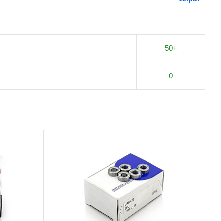
50+
0