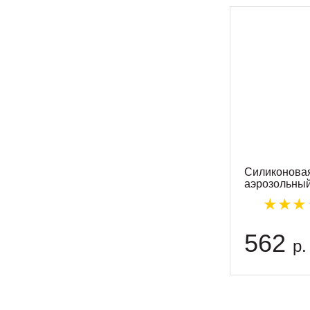
Силиконовая
аэрозольны
562
р.