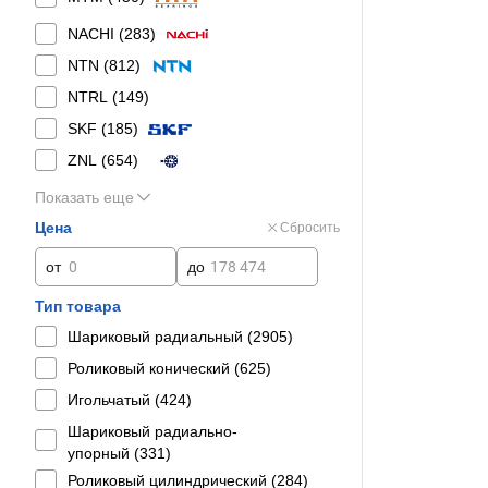
NACHI (
283
)
NTN (
812
)
NTRL (
149
)
SKF (
185
)
ZNL (
654
)
Показать еще
Цена
Сбросить
от
до
Тип товара
Шариковый радиальный (
2905
)
Роликовый конический (
625
)
Игольчатый (
424
)
Шариковый радиально-
упорный (
331
)
Роликовый цилиндрический (
284
)