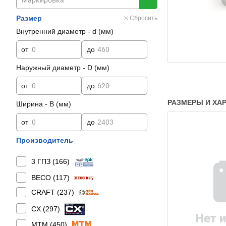
Размер
Сбросить
Внутренний диаметр - d (мм)
от
до
Наружный диаметр - D (мм)
от
до
РАЗМЕРЫ И ХАРА
Ширина - B (мм)
от
до
Производитель
3 ГПЗ (
166
)
BECO (
117
)
CRAFT (
237
)
CX (
297
)
MTM (
450
)