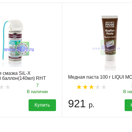
 смазка SiL-X
Медная паста 100 г LIQUI M
й баллон(140мл) RHT
7
В наличии
В н
921
р.
Купить