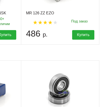
NSK
MR 126 ZZ EZO
50+
Под заказ
аличии
486
р.
Купить
Купить