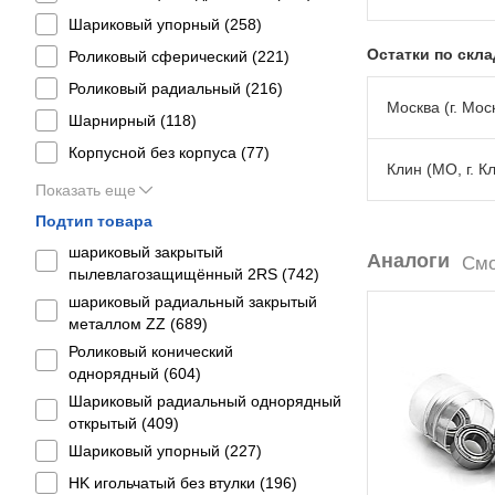
Шариковый упорный (
258
)
Остатки по скл
Роликовый сферический (
221
)
Роликовый радиальный (
216
)
Москва (г. Моск
Шарнирный (
118
)
Корпусной без корпуса (
77
)
Клин (МО, г. К
Показать еще
Подтип товара
шариковый закрытый
Аналоги
Смо
пылевлагозащищённый 2RS (
742
)
шариковый радиальный закрытый
металлом ZZ (
689
)
Роликовый конический
однорядный (
604
)
Шариковый радиальный однорядный
открытый (
409
)
Шариковый упорный (
227
)
HK игольчатый без втулки (
196
)