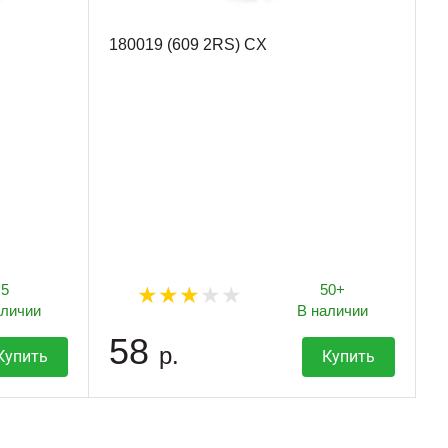
180019 (609 2RS) CX
5
50+
аличии
В наличии
58
р.
Купить
Купить