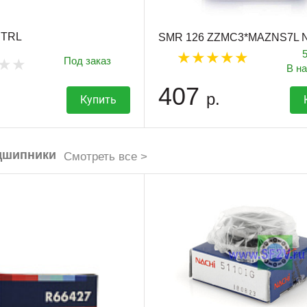
NTRL
SMR 126 ZZMC3*MAZNS7L 
Под заказ
В н
407
р.
Купить
дшипники
Смотреть все >