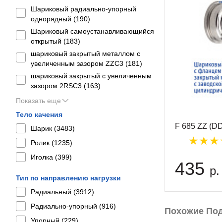
Шариковый радиально-упорный
однорядный (
190
)
Шариковый самоустанавливающийся
открытый (
183
)
шариковый закрытый металлом с
увеличенным зазором ZZC3 (
181
)
шариковый закрытый с увеличенным
зазором 2RSС3 (
163
)
Показать еще
Тело качения
F 685 ZZ (
Шарик (
3483
)
Ролик (
1235
)
Иголка (
399
)
435
р.
Тип по направлению нагрузки
Радиальный (
3912
)
Радиально-упорный (
916
)
Похожие По
Упорный (
229
)