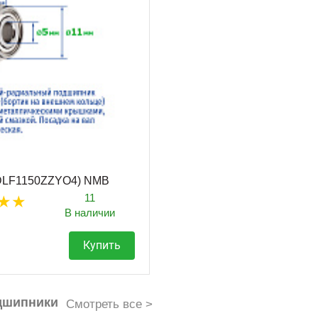
DDLF1150ZZYO4) NMB
11
В наличии
Купить
дшипники
Смотреть все >