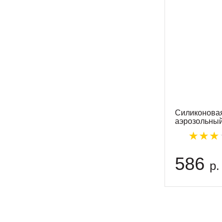
Силиконовая
аэрозольны
586
р.