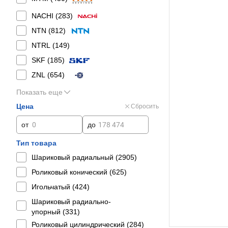
NACHI (
283
)
NTN (
812
)
NTRL (
149
)
SKF (
185
)
ZNL (
654
)
Показать еще
Цена
Сбросить
от
до
Тип товара
Шариковый радиальный (
2905
)
Роликовый конический (
625
)
Игольчатый (
424
)
Шариковый радиально-
упорный (
331
)
Роликовый цилиндрический (
284
)