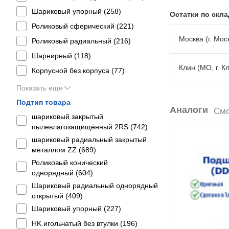
Шариковый упорный (
258
)
Остатки по скл
Роликовый сферический (
221
)
Москва (г. Моск
Роликовый радиальный (
216
)
Шарнирный (
118
)
Клин (МО, г. К
Корпусной без корпуса (
77
)
Показать еще
Подтип товара
Аналоги
Смо
шариковый закрытый
пылевлагозащищённый 2RS (
742
)
шариковый радиальный закрытый
металлом ZZ (
689
)
Роликовый конический
однорядный (
604
)
Шариковый радиальный однорядный
открытый (
409
)
Шариковый упорный (
227
)
HK игольчатый без втулки (
196
)