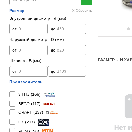
Размер
Сбросить
Внутренний диаметр - d (мм)
от
до
Наружный диаметр - D (мм)
от
до
РАЗМЕРЫ И ХАР
Ширина - B (мм)
от
до
Производитель
3 ГПЗ (
166
)
BECO (
117
)
CRAFT (
237
)
CX (
297
)
MTM (
450
)