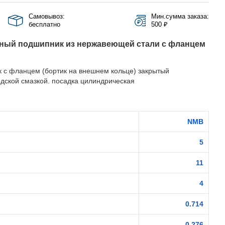
Самовывоз:
Мин.сумма заказа:
бесплатно
500 ₽
ный подшипник из нержавеющей стали с фланцем
с фланцем (бортик на внешнем кольце) закрытый
дской смазкой. посадка цилиндрическая
NMB
5
11
4
0.714
0.276