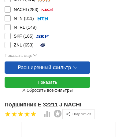
NACHI (
283
)
NTN (
811
)
NTRL (
149
)
SKF (
185
)
ZNL (
653
)
Показать еще
Расширенный фильтр
Подшипник E 32211 J NACHI
Поделиться