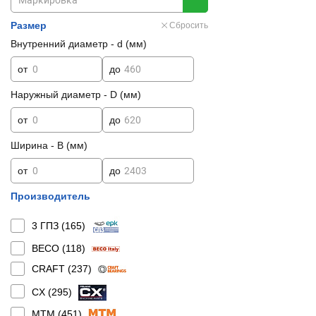
Размер
Сбросить
Внутренний диаметр - d (мм)
от
до
Наружный диаметр - D (мм)
от
до
Ширина - B (мм)
от
до
Производитель
3 ГПЗ (
165
)
BECO (
118
)
CRAFT (
237
)
CX (
295
)
MTM (
451
)